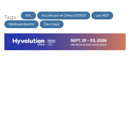
APL
Acción por el Clima (ODS13)
Ley REP
Tags:
Medioambiente
Reciclaje