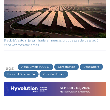
Black & Veatch fija su mirada en nuevas propuestas de desalación
cada vez más eficientes
Agua Limpia (ODS 6)
Corporativos
Desaladora
Tags:
Especial Desalación
Gestión Hídrica