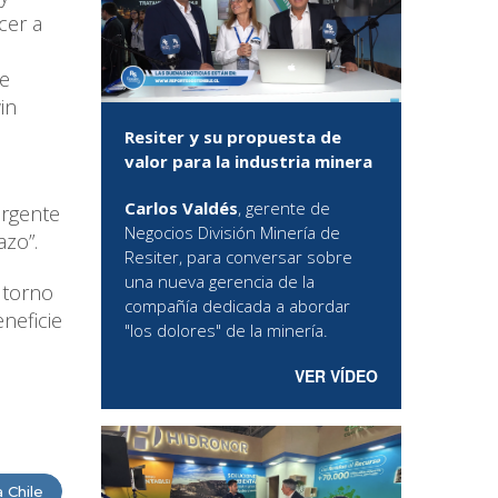
cer a
he
in
Resiter y su propuesta de
valor para la industria minera
Carlos Valdés
, gerente de
urgente
Negocios División Minería de
azo”.
Resiter, para conversar sobre
una nueva gerencia de la
n torno
compañía dedicada a abordar
neficie
"los dolores" de la minería.
VER VÍDEO
 Chile