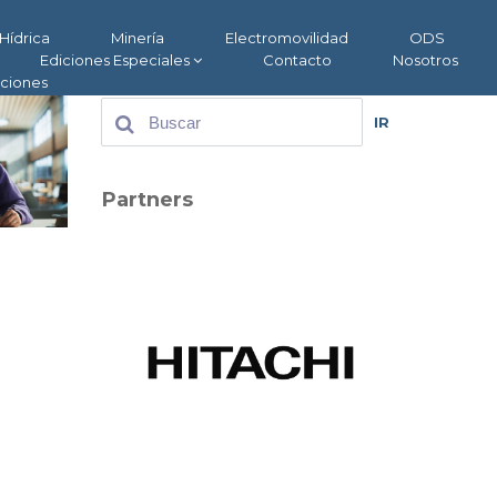
Hídrica
Minería
Electromovilidad
ODS
Ediciones Especiales
Contacto
Nosotros
aciones
IR
Partners