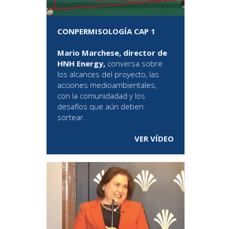
CONPERMISOLOGÍA CAP 1
Mario Marchese, director de
HNH Energy,
conversa sobre
los alcances del proyecto, las
acciones medioambientales,
con la comunidadad y los
desafíos que aún deben
sortear.
VER VÍDEO