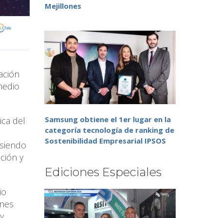
Mejillones
ación
medio
Samsung obtiene el 1er lugar en la
ica del
categoría tecnología de ranking de
Sostenibilidad Empresarial IPSOS
 siendo
ción y
Ediciones Especiales
io
ones
y