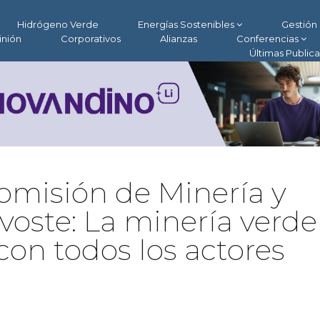
Hidrógeno Verde
Energías Sostenibles
Gestión 
inión
Corporativos
Alianzas
Conferencias
Últimas Public
Comisión de Minería y
voste: La minería verde
con todos los actores