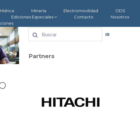
Hídrica
Minería
Electromovilidad
ODS
Ediciones Especiales
Contacto
Nosotros
aciones
IR
Partners
to