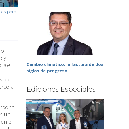
etos para
e
do
o y
Cambio climático: la factura de dos
laje.
siglos de progreso
sible lo
ercera:
Ediciones Especiales
carbono
on un
 en el
ocal