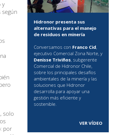
 y
s según
Hidronor presenta sus
alternativas para el manejo
de residuos en minería
os
Conversamos con
Franco Cid
,
ejecutivo Comercial Zona Norte, y
una
Denisse Triviños
, subgerente
Comercial de Hidronor Chile,
sobre los principales desafíos
bién
ambientales de la minería y las
 pero
soluciones que Hidronor
desarrolla para apoyar una
gestión más eficiente y
sostenible.
, solo
los
VER VÍDEO
: por