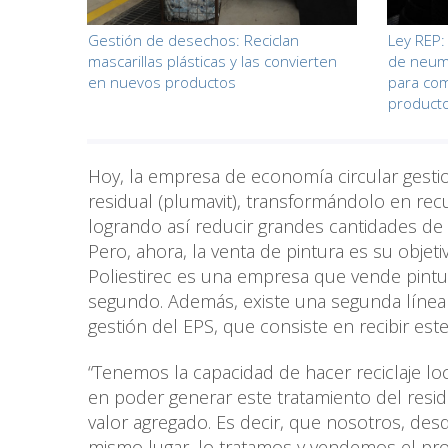
Gestión de desechos: Reciclan
Ley REP:
mascarillas plásticas y las convierten
de neum
en nuevos productos
para com
product
Hoy, la empresa de economía circular gestio
residual (plumavit), transformándolo en rec
logrando así reducir grandes cantidades de és
Pero, ahora, la venta de pintura es su objetiv
Poliestirec es una empresa que vende pintur
segundo. Además, existe una segunda línea d
gestión del EPS, que consiste en recibir est
“Tenemos la capacidad de hacer reciclaje lo
en poder generar este tratamiento del re
valor agregado. Es decir, que nosotros, desd
mismo lugar, lo tratamos y vendemos el pro