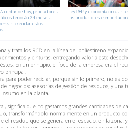
 A contar de hoy, productores
Ley REP y economía circular r
áticos tendrán 24 meses
los productores e importador
enzar a reciclar estos
os
na y trata los RCD en la línea del poliestireno expandi
ubrimientos y pinturas, entregando valor a este desech
tos. En un principio, el foco de la empresa era el recic
o principal.
a para poder reciclar, porque sin lo primero, no es po
e negocios: asesorías de gestión de residuos; y una t
e insumo en la planta.
cal, significa que no gastamos grandes cantidades de 
siduo, transformándolo normalmente en un producto c
e el residuo que se genera en el espacio, en la zona, y
ducto. Entonces, tenemos una economía de reciclaje l