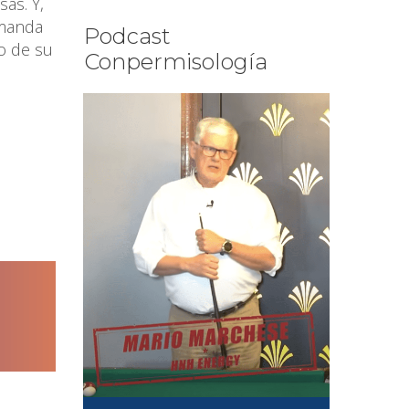
as. Y,
 manda
Podcast
o de su
Conpermisología