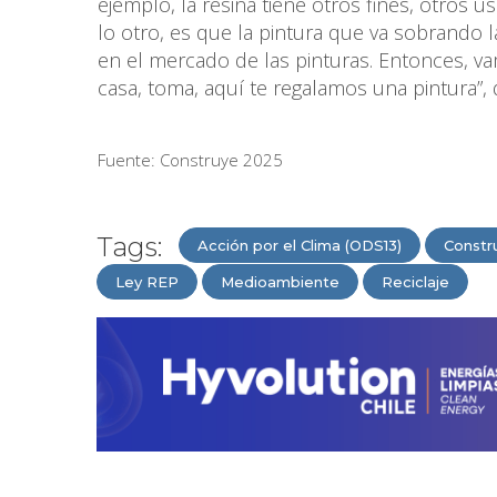
ejemplo, la resina tiene otros fines, otros u
lo otro, es que la pintura que va sobrando
en el mercado de las pinturas. Entonces, v
casa, toma, aquí te regalamos una pintura”, de
Fuente: Construye 2025
Tags:
Acción por el Clima (ODS13)
Constr
Ley REP
Medioambiente
Reciclaje