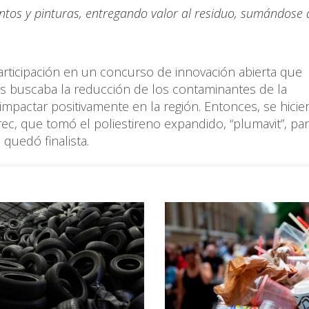
ntos y pinturas, entregando valor al residuo, sumándose 
articipación en un concurso de innovación abierta que
as buscaba la reducción de los contaminantes de la
 impactar positivamente en la región. Entonces, se hicie
tirec, que tomó el poliestireno expandido, “plumavit”, pa
 quedó finalista.