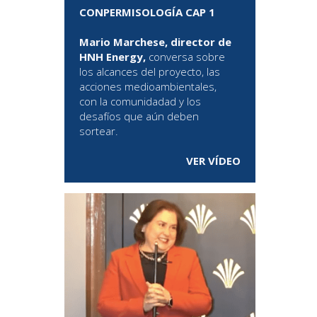
CONPERMISOLOGÍA CAP 1
Mario Marchese, director de
HNH Energy,
conversa sobre
los alcances del proyecto, las
acciones medioambientales,
con la comunidadad y los
desafíos que aún deben
sortear.
VER VÍDEO