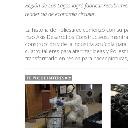
Región de Los Lagos logró fabricar recubrimie
tendencia de economía circular.
La historia de Poliestirec comenzó con su p
hizo Axis Desarrollos Constructivos, mientr
construcción y de la industria acuícola para
cuatro talleres para aterrizar ideas y Polies
transformarlo en resina para hacer pinturas,
TE PUEDE INTERESAR: