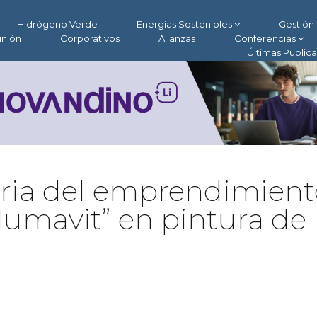
Hidrógeno Verde
Energías Sostenibles
Gestión 
inión
Corporativos
Alianzas
Conferencias
Últimas Public
storia del emprendimien
plumavit” en pintura de