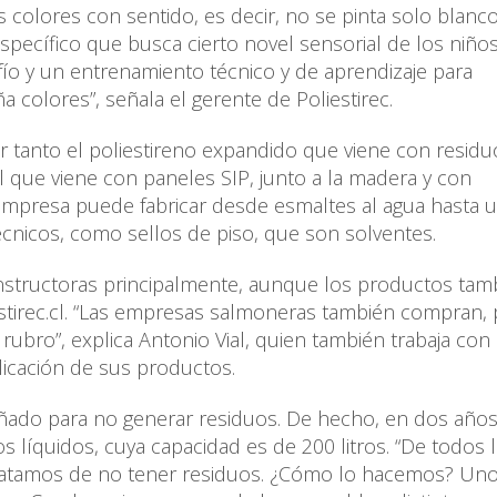
os colores con sentido, es decir, no se pinta solo blanco
específico que busca cierto novel sensorial de los niño
ío y un entrenamiento técnico y de aprendizaje para
colores”, señala el gerente de Poliestirec.
r tanto el poliestireno expandido que viene con residu
que viene con paneles SIP, junto a la madera y con
 empresa puede fabricar desde esmaltes al agua hasta 
cnicos, como sellos de piso, que son solventes.
constructoras principalmente, aunque los productos tam
estirec.cl. “Las empresas salmoneras también compran,
bro”, explica Antonio Vial, quien también trabaja con
licación de sus productos.
eñado para no generar residuos. De hecho, en dos años
 líquidos, cuya capacidad es de 200 litros. “De todos 
tratamos de no tener residuos. ¿Cómo lo hacemos? Uno