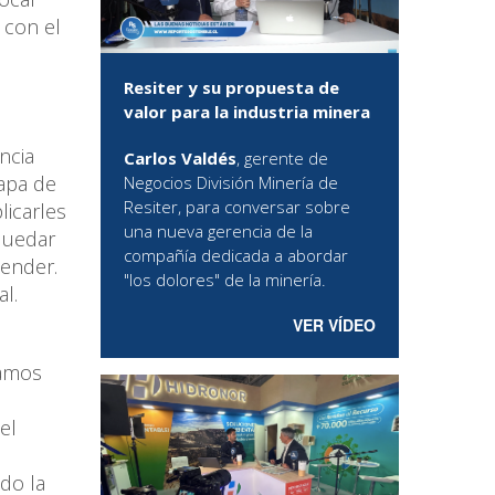
 con el
Resiter y su propuesta de
valor para la industria minera
ncia
Carlos Valdés
, gerente de
tapa de
Negocios División Minería de
Resiter, para conversar sobre
licarles
una nueva gerencia de la
quedar
compañía dedicada a abordar
cender.
"los dolores" de la minería.
al.
VER VÍDEO
zamos
el
do la