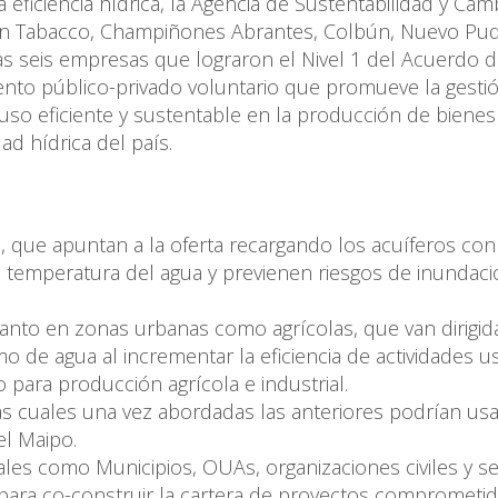
 eficiencia hídrica, la Agencia de Sustentabilidad y Cam
rican Tabacco, Champiñones Abrantes, Colbún, Nuevo Pu
as seis empresas que lograron el Nivel 1 del Acuerdo 
ento público-privado voluntario que promueve la gesti
uso eficiente y sustentable en la producción de bienes
dad hídrica del país.
, que apuntan a la oferta recargando los acuíferos co
 temperatura del agua y previenen riesgos de inundaci
 tanto en zonas urbanas como agrícolas, que van dirigid
de agua al incrementar la eficiencia de actividades u
ara producción agrícola e industrial.
s cuales una vez abordadas las anteriores podrían us
el Maipo.
 tales como Municipios, OUAs, organizaciones civiles y s
 para co-construir la cartera de proyectos comprometi