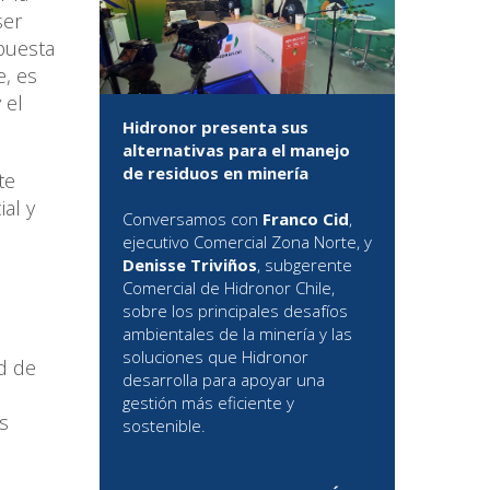
ser
spuesta
e, es
 el
Hidronor presenta sus
alternativas para el manejo
de residuos en minería
te
al y
Conversamos con
Franco Cid
,
ejecutivo Comercial Zona Norte, y
Denisse Triviños
, subgerente
Comercial de Hidronor Chile,
sobre los principales desafíos
ambientales de la minería y las
soluciones que Hidronor
ad de
desarrolla para apoyar una
gestión más eficiente y
s
sostenible.