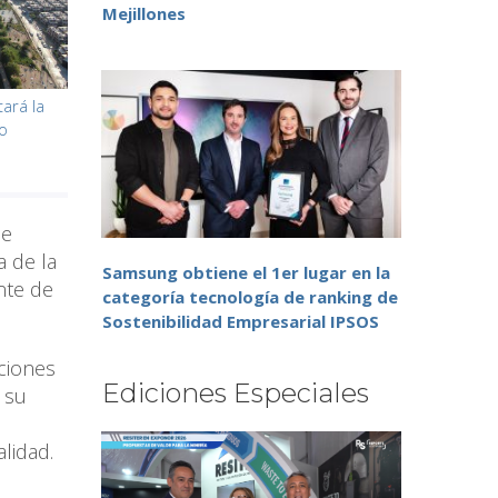
Mejillones
ará la
o
de
a de la
Samsung obtiene el 1er lugar en la
nte de
categoría tecnología de ranking de
Sostenibilidad Empresarial IPSOS
uciones
Ediciones Especiales
 su
lidad.