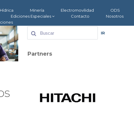
Hídrica
Minería
Electromovilidad
ODS
Ediciones Especiales
Contacto
Nosotros
aciones
IR
Partners
os