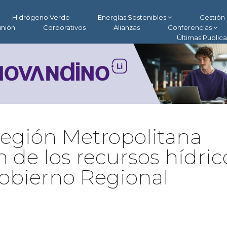
Hidrógeno Verde
Energías Sostenibles
Gestión 
inión
Corporativos
Alianzas
Conferencias
Últimas Public
Región Metropolitana
n de los recursos hídric
Gobierno Regional