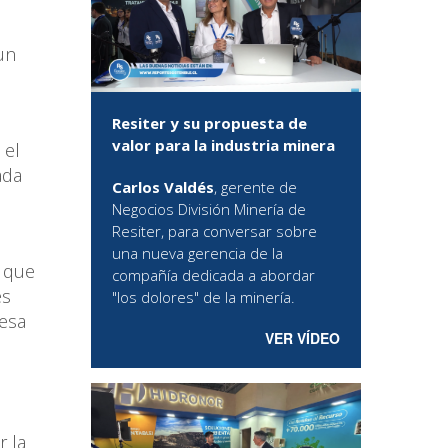
un
Resiter y su propuesta de
valor para la industria minera
 el
ada
Carlos Valdés
, gerente de
Negocios División Minería de
Resiter, para conversar sobre
una nueva gerencia de la
s que
compañía dedicada a abordar
es
"los dolores" de la minería.
 esa
VER VÍDEO
r la