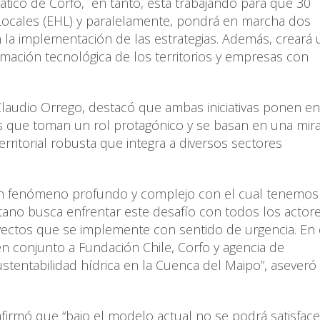
ático de Corfo, en tanto, está trabajando para que 30
Locales (EHL) y paralelamente, pondrá en marcha dos
la implementación de las estrategias. Además, creará 
rmación tecnológica de los territorios y empresas con
laudio Orrego, destacó que ambas iniciativas ponen en
las que toman un rol protagónico y se basan en una mir
territorial robusta que integra a diversos sectores
s un fenómeno profundo y complejo con el cual tenemo
tano busca enfrentar este desafío con todos los actor
yectos que se implemente con sentido de urgencia. En
en conjunto a Fundación Chile, Corfo y agencia de
ustentabilidad hídrica en la Cuenca del Maipo”, aseveró
afirmó que “bajo el modelo actual no se podrá satisface