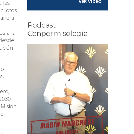
VER VÍDEO
e las
pilotos
manera
Podcast
s a la
Conpermisología
 desde
bución
io
e,
ero;
2030;
 Misión
del