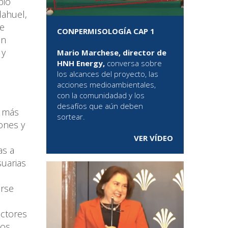
bio
dahuel,
de
CONPERMISOLOGÍA CAP 1
ón
 y
Mario Marchese, director de
HNH Energy,
conversa sobre
los alcances del proyecto, las
acciones medioambientales,
con la comunidadad y los
desafíos que aún deben
n más
sortear.
ones y
VER VÍDEO
as a
suarias
arse
ectores
dos