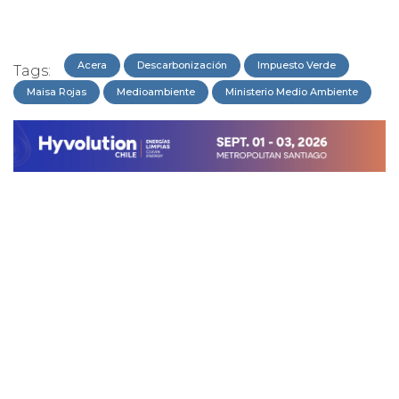
Acera
Descarbonización
Impuesto Verde
Tags:
Maisa Rojas
Medioambiente
Ministerio Medio Ambiente