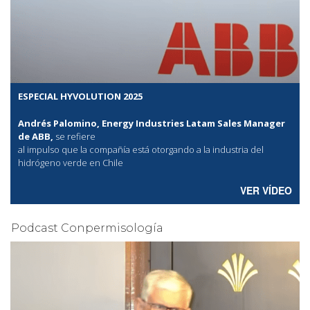
ESPECIAL HYVOLUTION 2025
Andrés Palomino, Energy Industries Latam Sales Manager
de ABB,
se refiere
al
impulso que la compañía está otorgando a la industria del
hidrógeno verde en Chile
VER VÍDEO
Podcast Conpermisología