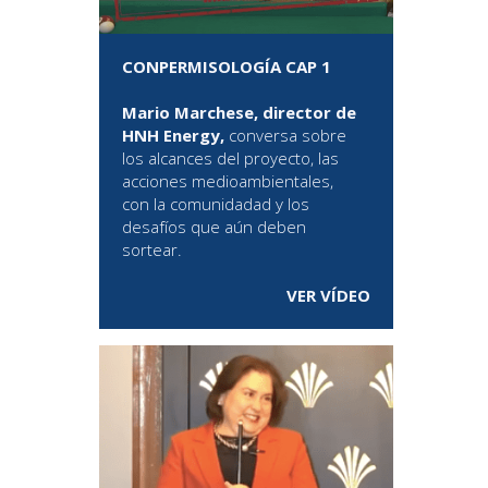
CONPERMISOLOGÍA CAP 1
Mario Marchese, director de
HNH Energy,
conversa sobre
los alcances del proyecto, las
acciones medioambientales,
con la comunidadad y los
desafíos que aún deben
sortear.
VER VÍDEO