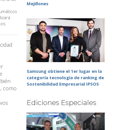
Mejillones
eumáticos
lizará
sos
acidad
er
Samsung obtiene el 1er lugar en la
e
categoría tecnología de ranking de
mbién
Sostenibilidad Empresarial IPSOS
o, como
Ediciones Especiales
evos