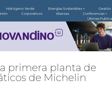
Hidrógeno Verde
Energías Sostenibles
Gestión 
inión
Corporativos
Alianzas
Conferencias
Últimas Public
la primera planta de
áticos de Michelin