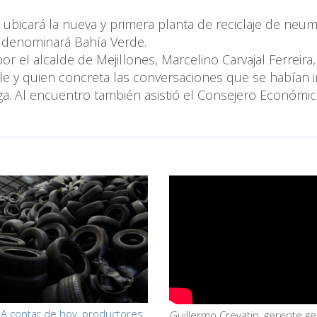
 ubicará la nueva y primera planta de reciclaje de neum
e denominará Bahía Verde.
or el alcalde de Mejillones, Marcelino Carvajal Ferreira,
ile y quien concreta las conversaciones que se habían i
ega. Al encuentro también asistió el Consejero Económic
.
 A contar de hoy, productores
Guillermo Crevatin, gerente g