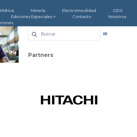
Hídrica
Minería
Electromovilidad
ODS
Ediciones Especiales
Contacto
Nosotros
aciones
IR
Partners