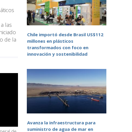
áticos
 a las
niciado
Chile importó desde Brasil US$112
o de la
millones en plásticos
transformados con foco en
innovación y sostenibilidad
Avanza la infraestructura para
suministro de agua de mar en
eneral de