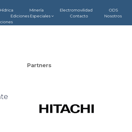
Hídrica
Minería
Electromovilidad
ODS
Ediciones Especiales
Contacto
Nosotros
aciones
Partners
nte