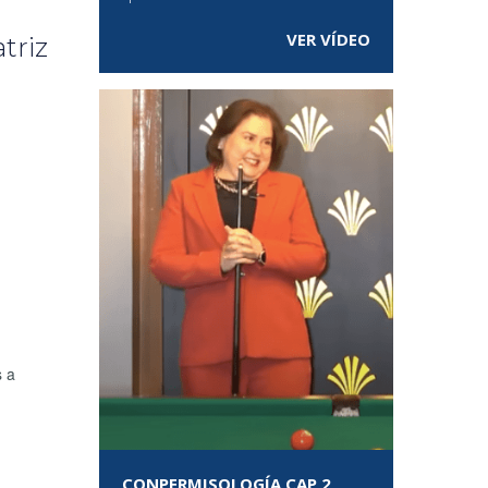
VER VÍDEO
triz
s a
CONPERMISOLOGÍA CAP 2