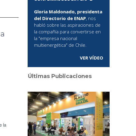
Gloria Maldonado, presidenta
del Directorio de ENAP
, nos
habló sobre las aspiraciones de
la compañía para convertirse en
la
la "empresa nacional
multienergética" de Chile.
VER VÍDEO
Últimas Publicaciones
e la