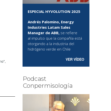
ESPECIAL HYVOLUTION 2025
Andrés Palomino, Energy
Industries Latam Sales
Manager de ABB,
se refiere
al
impulso que la compañía está
otorgando a la industria del
hidrógeno verde en Chile
VER VÍDEO
no",
Podcast
Conpermisología