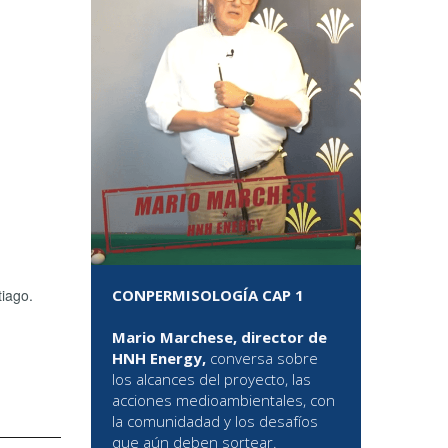
CONPERMISOLOGÍA CAP 1
tiago.
Mario Marchese, director de
HNH Energy,
conversa sobre
los alcances del proyecto, las
acciones medioambientales, con
la comunidadad y los desafíos
que aún deben sortear.