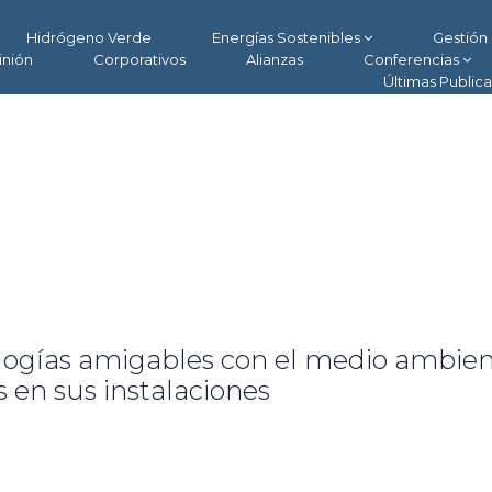
Hidrógeno Verde
Energías Sostenibles
Gestión 
inión
Corporativos
Alianzas
Conferencias
Últimas Public
ologías amigables con el medio ambie
 en sus instalaciones