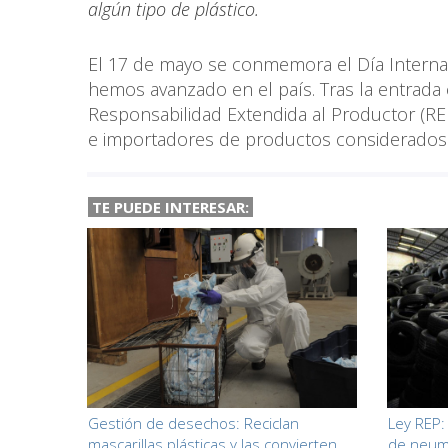
algún tipo de plástico.
El 17 de mayo se conmemora el Día Internac
hemos avanzado en el país. Tras la entrada e
Responsabilidad Extendida al Productor (REP
e importadores de productos considerados p
TE PUEDE INTERESAR:
Gestión de desechos: Reciclan
Ley REP:
mascarillas plásticas y las convierten
de neum