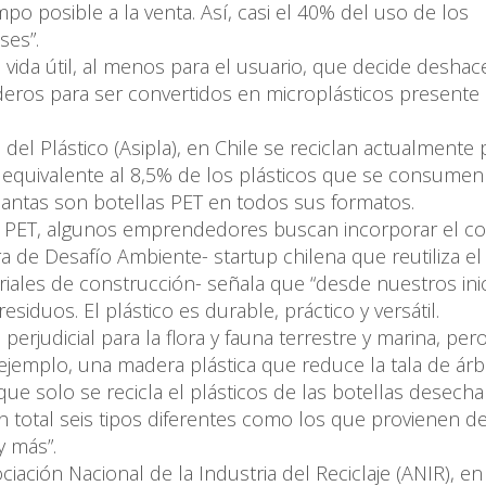
o posible a la venta. Así, casi el 40% del uso de los
ses”.
vida útil, al menos para el usuario, que decide deshac
deros para ser convertidos en microplásticos presente 
 del Plástico (Asipla), en Chile se reciclan actualmente
 equivalente al 8,5% de los plásticos que se consumen
plantas son botellas PET en todos sus formatos.
las PET, algunos emprendedores buscan incorporar el c
a de Desafío Ambiente- startup chilena que reutiliza el
riales de construcción- señala que “desde nuestros ini
siduos. El plástico es durable, práctico y versátil.
rjudicial para la flora y fauna terrestre y marina, pero
emplo, una madera plástica que reduce la tala de árbo
 solo se recicla el plásticos de las botellas desechab
 total seis tipos diferentes como los que provienen d
y más”.
iación Nacional de la Industria del Reciclaje (ANIR), en