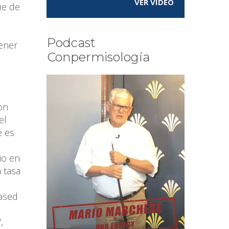
VER VÍDEO
ue de
Podcast
ener
Conpermisología
on
el
e es
io en
 tasa
Based
,