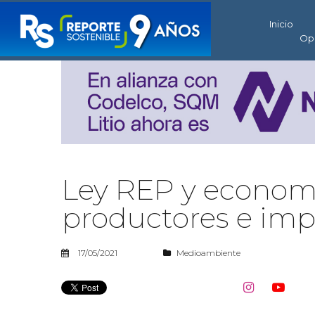
Inicio
Op
Ley REP y economía
productores e imp
17/05/2021
Medioambiente

