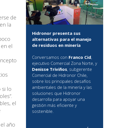
erse de
en la
Hidronor presenta sus
 poco
alternativas para el manejo
de residuos en minería
 en el
Conversamos con
Franco Cid
,
oncepto
ejecutivo Comercial Zona Norte, y
Denisse Triviños
, subgerente
cios
Comercial de Hidronor Chile,
sobre los principales desafíos
ambientales de la minería y las
 si lo
soluciones que Hidronor
les”.
desarrolla para apoyar una
les, el
gestión más eficiente y
e
sostenible.
 el año