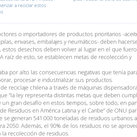
enzar a reciclar estos
os
ctores o importadores de productos prioritarios -aceit
s, pilas, envases, embalajes y neumáticos- deben hacers
, estos desechos deben volver al lugar en el que fuer
A raíz de esto, se establecen metas de recolección y
saba por alto las consecuencias negativas que tenía para
rar, procesar e industrializar sus productos.
de reciclaje chilena a través de máquinas dispensador
 que “la ley representa distintas metas que deben cumpli
 un gran desafío en estos tiempos, sobre todo, en pan
 de Residuos en América Latina y el Caribe” de ONU par
be se generan 541.000 toneladas de residuos urbanos al
ra 2050. Además, el 90% de los residuos no se aprove
la recolección de residuos.