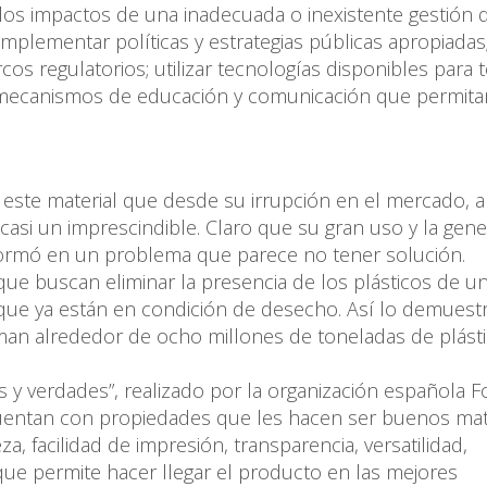
 los impactos de una inadecuada o inexistente gestión 
implementar políticas y estrategias públicas apropiadas;
s regulatorios; utilizar tecnologías disponibles para t
 y mecanismos de educación y comunicación que permita
s este material que desde su irrupción en el mercado, a
casi un imprescindible. Claro que su gran uso y la gen
formó en un problema que parece no tener solución.
ue buscan eliminar la presencia de los plásticos de u
que ya están en condición de desecho. Así lo demuestr
uman alrededor de ocho millones de toneladas de plást
os y verdades”, realizado por la organización española F
o cuentan con propiedades que les hacen ser buenos mat
 facilidad de impresión, transparencia, versatilidad,
, que permite hacer llegar el producto en las mejores