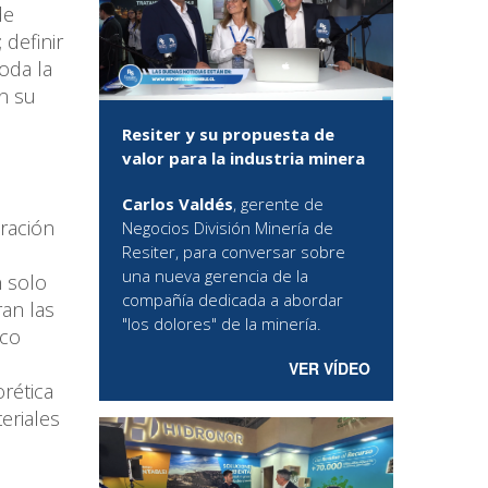
de
 definir
oda la
n su
Resiter y su propuesta de
valor para la industria minera
Carlos Valdés
, gerente de
eración
Negocios División Minería de
Resiter, para conversar sobre
una nueva gerencia de la
n solo
compañía dedicada a abordar
an las
"los dolores" de la minería.
ico
VER VÍDEO
orética
eriales