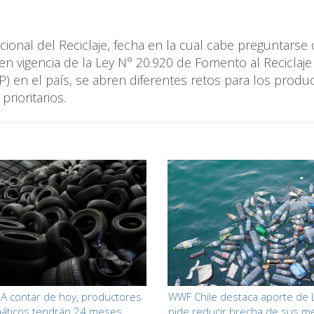
ional del Reciclaje, fecha en la cual cabe preguntars
n vigencia de la Ley N° 20.920 de Fomento al Reciclaje
) en el país, se abren diferentes retos para los produ
rioritarios.
 A contar de hoy, productores
WWF Chile destaca aporte de 
áticos tendrán 24 meses
pide reducir brecha de sus m