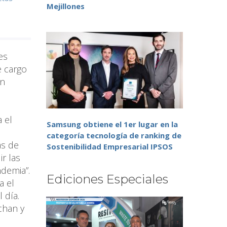
Mejillones
es
e cargo
on
 el
Samsung obtiene el 1er lugar en la
categoría tecnología de ranking de
as de
Sostenibilidad Empresarial IPSOS
r las
demia”.
Ediciones Especiales
a el
 día.
chan y