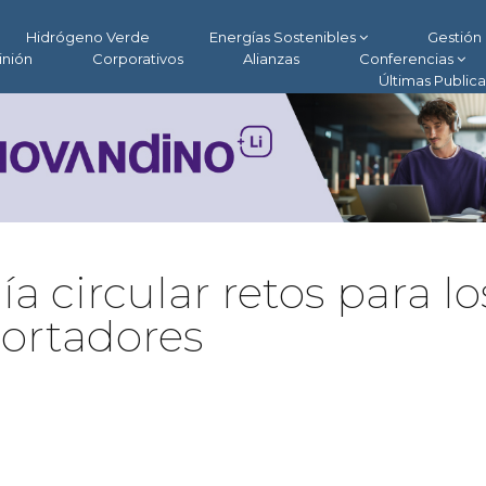
Hidrógeno Verde
Energías Sostenibles
Gestión 
inión
Corporativos
Alianzas
Conferencias
Últimas Public
 circular retos para lo
ortadores