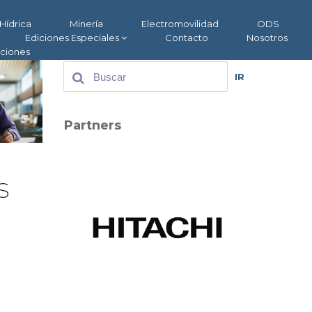
Hídrica
Minería
Electromovilidad
ODS
Ediciones Especiales
Contacto
Nosotros
aciones
IR
Partners
s