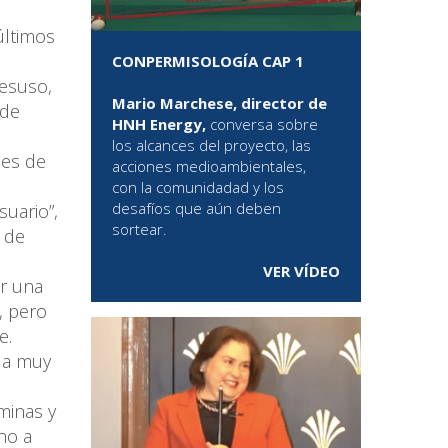
últimos
CONPERMISOLOGÍA CAP 1
desuso,
Mario Marchese, director de
 de
HNH Energy,
conversa sobre
los alcances del proyecto, las
des de
acciones medioambientales,
con la comunidadad y los
desafíos que aún deben
suario”,
sortear.
 de
VER VÍDEO
or una
, pero
e.
 a muy
minas y
no a