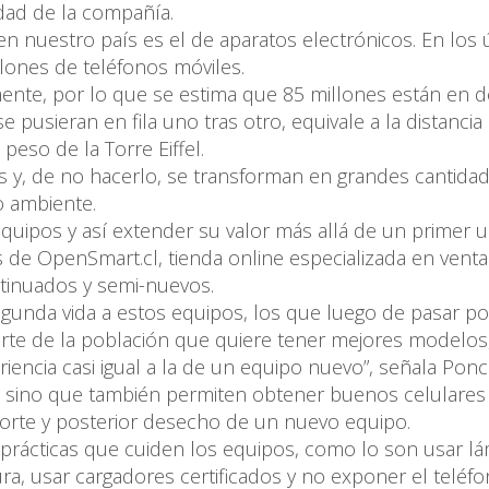
idad de la compañía.
en nuestro país es el de aparatos electrónicos. En los 
lones de teléfonos móviles.
mente, por lo que se estima que 85 millones están en 
 pusieran en fila uno tras otro, equivale a la distancia
 peso de la Torre Eiffel.
es y, de no hacerlo, se transforman en grandes cantida
o ambiente.
equipos y así extender su valor más allá de un primer u
 de OpenSmart.cl, tienda online especializada en venta
tinuados y semi-nuevos.
gunda vida a estos equipos, los que luego de pasar p
parte de la población que quiere tener mejores modelos
iencia casi igual a la de un equipo nuevo”, señala Ponc
, sino que también permiten obtener buenos celulares
sporte y posterior desecho de un nuevo equipo.
rácticas que cuiden los equipos, como lo son usar lá
ura, usar cargadores certificados y no exponer el teléfo