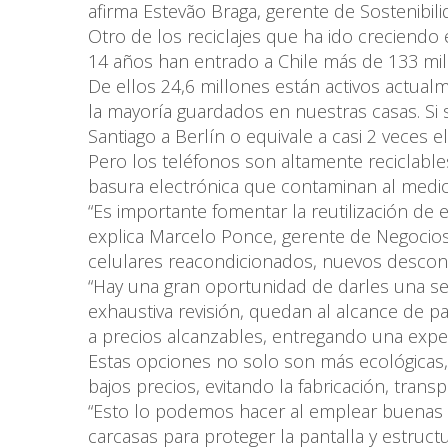
afirma Estevão Braga, gerente de Sostenibil
Otro de los reciclajes que ha ido creciendo 
14 años han entrado a Chile más de 133 mil
De ellos 24,6 millones están activos actual
la mayoría guardados en nuestras casas. Si se
Santiago a Berlín o equivale a casi 2 veces el
Pero los teléfonos son altamente reciclabl
basura electrónica que contaminan al medi
“Es importante fomentar la reutilización de 
explica Marcelo Ponce, gerente de Negocios
celulares reacondicionados, nuevos descon
“Hay una gran oportunidad de darles una se
exhaustiva revisión, quedan al alcance de 
a precios alcanzables, entregando una exper
Estas opciones no solo son más ecológicas
bajos precios, evitando la fabricación, tran
“Esto lo podemos hacer al emplear buenas p
carcasas para proteger la pantalla y estruct