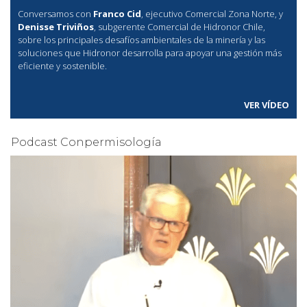
Conversamos con
Franco Cid
, ejecutivo Comercial Zona Norte, y
Denisse Triviños
, subgerente Comercial de Hidronor Chile,
sobre los principales desafíos ambientales de la minería y las
soluciones que Hidronor desarrolla para apoyar una gestión más
eficiente y sostenible.
VER VÍDEO
Podcast Conpermisología