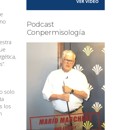
VER VÍDEO
le
ono
Podcast
Conpermisología
estra
que
gética,
s”.
no solo
ta
s los
n