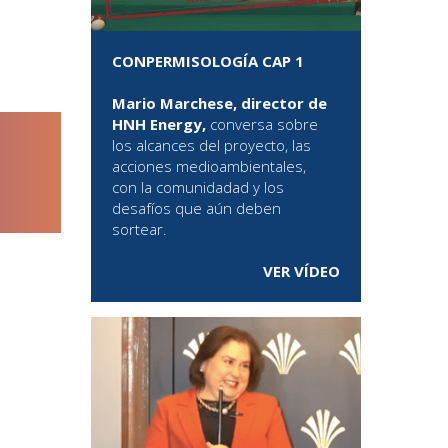
CONPERMISOLOGÍA CAP 1
Mario Marchese, director de
HNH Energy,
conversa sobre
los alcances del proyecto, las
acciones medioambientales,
con la comunidadad y los
desafíos que aún deben
sortear.
VER VÍDEO