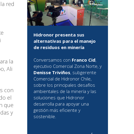
la red
te
Hidronor presenta sus
i
alternativas para el manejo
de residuos en minería
Conversamos con
Franco Cid
,
ara la
ejecutivo Comercial Zona Norte, y
o, Ali
Denisse Triviños
, subgerente
Comercial de Hidronor Chile,
sobre los principales desafíos
os con
ambientales de la minería y las
do el
soluciones que Hidronor
desarrolla para apoyar una
ón que
gestión más eficiente y
odas y
sostenible.