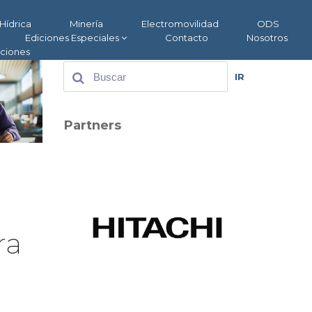
Hídrica
Minería
Electromovilidad
ODS
Ediciones Especiales
Contacto
Nosotros
aciones
IR
Partners
ra