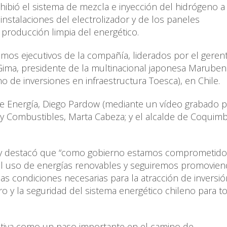
ibió el sistema de mezcla e inyección del hidrógeno a 
instalaciones del electrolizador y de los paneles
 producción limpia del energético.
mos ejecutivos de la compañía, liderados por el geren
Gima, presidente de la multinacional japonesa Maruben
no de inversiones en infraestructura Toesca), en Chile.
o de Energía, Diego Pardow (mediante un vídeo grabado p
 y Combustibles, Marta Cabeza; y el alcalde de Coquimb
tiva y destacó que “como gobierno estamos comprometid
el uso de energías renovables y seguiremos promovien
las condiciones necesarias para la atracción de inversi
ro y la seguridad del sistema energético chileno para t
iciativa como un paso importante en el camino de