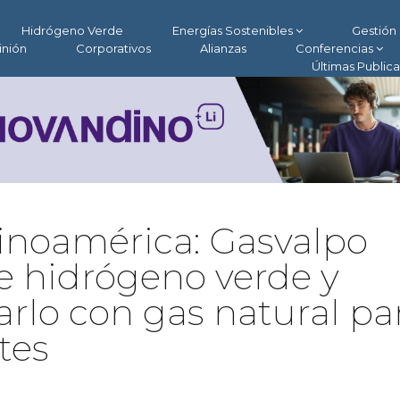
Hidrógeno Verde
Energías Sostenibles
Gestión 
inión
Corporativos
Alianzas
Conferencias
Últimas Public
tinoamérica: Gasvalpo
e hidrógeno verde y
rlo con gas natural pa
tes