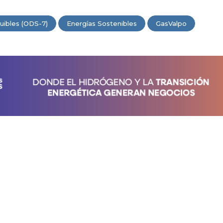
uibles (ODS-7)
Energías Sostenibles
GasValpo