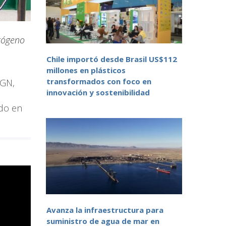
drógeno
Chile importó desde Brasil US$112
millones en plásticos
transformados con foco en
2GN,
innovación y sostenibilidad
ado en
Avanza la infraestructura para
suministro de agua de mar en