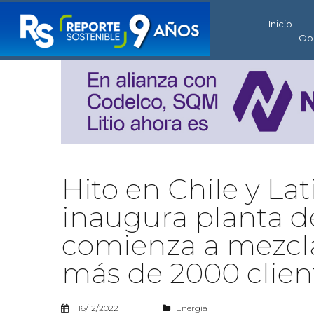
Inicio
Op
Hito en Chile y La
inaugura planta d
comienza a mezcla
más de 2000 clien
16/12/2022
Energía