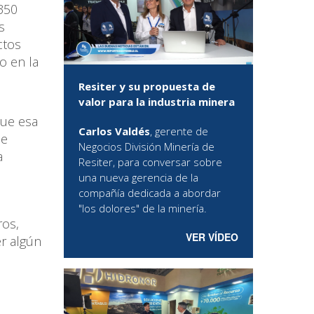
350
s
ctos
o en la
Resiter y su propuesta de
valor para la industria minera
que esa
Carlos Valdés
, gerente de
ue
Negocios División Minería de
a
Resiter, para conversar sobre
una nueva gerencia de la
compañía dedicada a abordar
"los dolores" de la minería.
ros,
VER VÍDEO
er algún