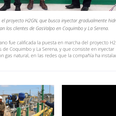
e el proyecto H2GN, que busca inyectar gradualmente hi
izan los clientes de GasValpo en Coquimbo y La Serena.
cano fue calificada la puesta en marcha del proyecto H
s de Coquimbo y La Serena, y que consiste en inyectar
 gas natural, en las redes que la compañía ha instal