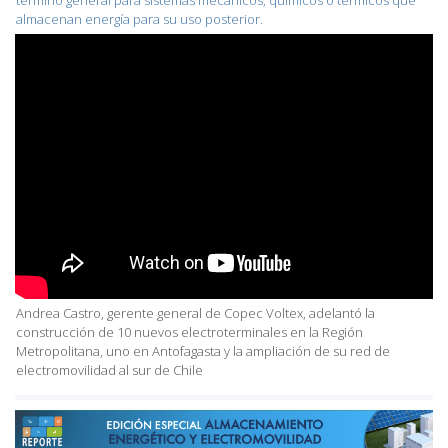
almacenan energía para su uso posterior.
Andrea Castro, gerente general de Copec Voltex, adelantó la
construcción de 10 nuevos electroterminales en la Región
Metropolitana, uno en Antofagasta y la ampliación de su red de
electromovilidad al sur de Chile