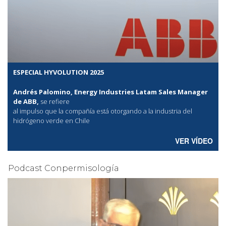
ESPECIAL HYVOLUTION 2025
Andrés Palomino, Energy Industries Latam Sales Manager
de ABB,
se refiere
al
impulso que la compañía está otorgando a la industria del
hidrógeno verde en Chile
VER VÍDEO
Podcast Conpermisología