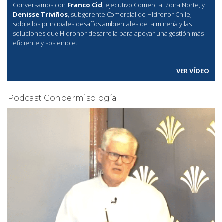
Conversamos con
Franco Cid
, ejecutivo Comercial Zona Norte, y
Denisse Triviños
, subgerente Comercial de Hidronor Chile,
sobre los principales desafíos ambientales de la minería y las
soluciones que Hidronor desarrolla para apoyar una gestión más
eficiente y sostenible.
VER VÍDEO
Podcast Conpermisología