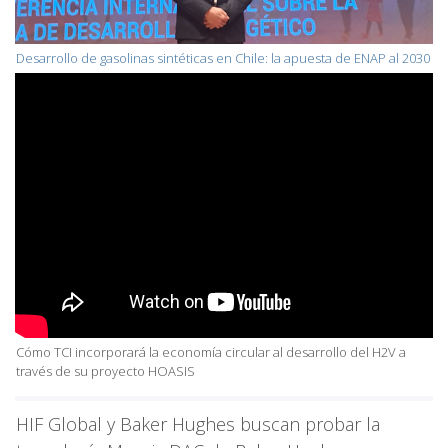
Desarrollo de gasolinas sintéticas en Chile: la apuesta de ENAP al 2030
Cómo TCI incorporará la economía circular al desarrollo del H2V a
través de su proyecto HOASIS
HIF Global y Baker Hughes buscan probar la