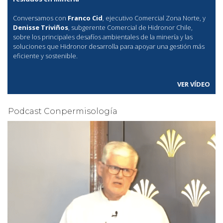
Conversamos con
Franco Cid
, ejecutivo Comercial Zona Norte, y
Denisse Triviños
, subgerente Comercial de Hidronor Chile,
sobre los principales desafíos ambientales de la minería y las
soluciones que Hidronor desarrolla para apoyar una gestión más
eficiente y sostenible.
VER VÍDEO
Podcast Conpermisología