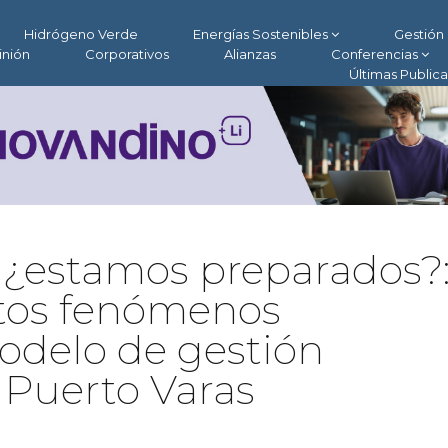
Hidrógeno Verde
Energías Sostenibles
Gestión 
inión
Corporativos
Alianzas
Conferencias
Últimas Public
 ¿estamos preparados?
stos fenómenos
odelo de gestión
Puerto Varas