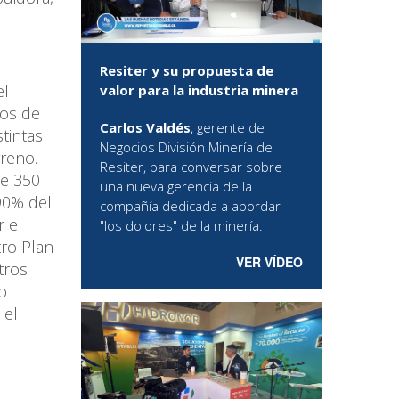
Resiter y su propuesta de
el
valor para la industria minera
los de
Carlos Valdés
, gerente de
tintas
Negocios División Minería de
rreno.
Resiter, para conversar sobre
de 350
una nueva gerencia de la
90% del
compañía dedicada a abordar
 el
"los dolores" de la minería.
ro Plan
VER VÍDEO
tros
o
 el