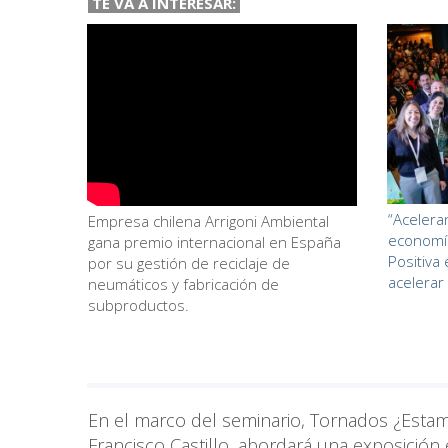
TE VA A INTERESAR:
“Acelera
Empresa chilena Arrigoni Ambiental
economía
gana premio internacional en España
Positiva 
por su gestión de reciclaje de
acelerar
neumáticos y fabricación de
subproductos.
En el marco del seminario, Tornados ¿Estam
Francisco Castillo, abordará una exposición 