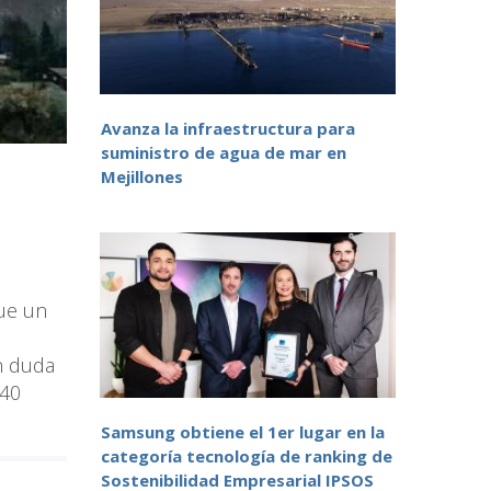
Avanza la infraestructura para
suministro de agua de mar en
Mejillones
que un
n duda
 40
Samsung obtiene el 1er lugar en la
categoría tecnología de ranking de
Sostenibilidad Empresarial IPSOS