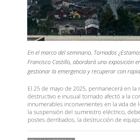
En el marco del seminario, Tornados ¿Estamos
Francisco Castillo, abordará una exposición en
gestionar la emergencia y recuperar con rapide
El 25 de mayo de 2025, permanecerá en la 
destructivo e inusual tornado afectó a la 
innumerables inconvenientes en la vida de 
la suspensión del suministro eléctrico, deb
postes derribados, la destrucción de equipo