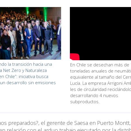
ndo la transición hacia una
En Chile se desechan más de 
 Net Zero y Naturaleza
toneladas anuales de neumátic
en Chile”: iniciativa busca
equivalente al tamaño del Cer
 un desarrollo sin emisiones
Lucía. La empresa Arrigoni Am
les de circularidad reciclándol
desarrollando 4 nuevos
subproductos.
os preparados?, el gerente de Saesa en Puerto Montt,
en relación con el arduo trabajo ejecutado por la distri