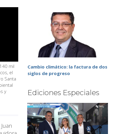
140 mil
Cambio climático: la factura de dos
os, el
siglos de progreso
ro Santa
biental
os y
Ediciones Especiales
 Juan
buidora,