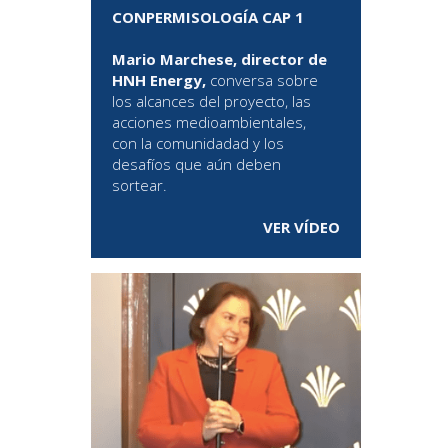
CONPERMISOLOGÍA CAP 1
Mario Marchese, director de
HNH Energy,
conversa sobre
los alcances del proyecto, las
acciones medioambientales,
con la comunidadad y los
desafíos que aún deben
sortear.
VER VÍDEO