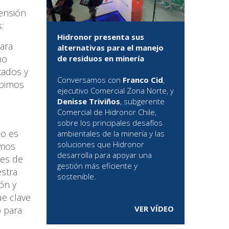
mensión
:
Hidronor presenta sus
para
alternativas para el manejo
uo
de residuos en minería
tados y
Conversamos con
Franco Cid
,
ebimos
ejecutivo Comercial Zona Norte, y
Denisse Triviños
, subgerente
Comercial de Hidronor Chile,
sobre los principales desafíos
do es
ambientales de la minería y las
soluciones que Hidronor
amos
desarrolla para apoyar una
des de
gestión más eficiente y
estra
sostenible.
ón y
ue clave
VER VÍDEO
o para