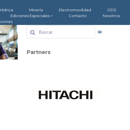
Hídrica
Minería
Electromovilidad
ODS
Ediciones Especiales
Contacto
Nosotros
aciones
IR
Partners
: