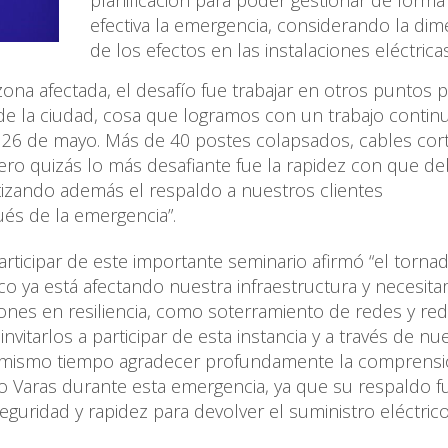
planificación para poder gestionar de forma
efectiva la emergencia, considerando la di
de los efectos en las instalaciones eléctricas
 zona afectada, el desafío fue trabajar en otros puntos 
d de la ciudad, cosa que logramos con un trabajo contin
 26 de mayo. Más de 40 postes colapsados, cables cor
ro quizás lo más desafiante fue la rapidez con que d
ntizando además el respaldo a nuestros clientes
és de la emergencia”.
participar de este importante seminario afirmó “el torna
co ya está afectando nuestra infraestructura y necesit
siones en resiliencia, como soterramiento de redes y re
invitarlos a participar de esta instancia y a través de nu
l mismo tiempo agradecer profundamente la comprensi
o Varas durante esta emergencia, ya que su respaldo f
eguridad y rapidez para devolver el suministro eléctric