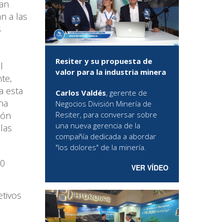
San
n a las
s
Resiter y su propuesta de
l
valor para la industria minera
te,
a esta
Carlos Valdés
, gerente de
na
Negocios División Minería de
Resiter, para conversar sobre
ión
una nueva gerencia de la
las
compañía dedicada a abordar
"los dolores" de la minería.
40
VER VÍDEO
etivos