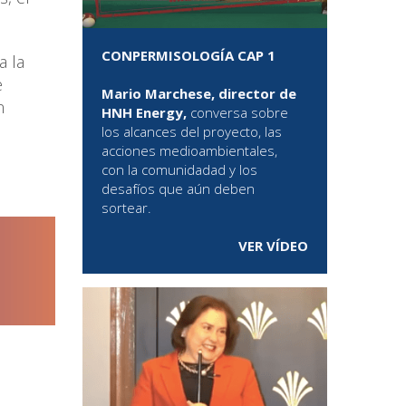
CONPERMISOLOGÍA CAP 1
a la
e
Mario Marchese, director de
n
HNH Energy,
conversa sobre
los alcances del proyecto, las
acciones medioambientales,
con la comunidadad y los
desafíos que aún deben
sortear.
VER VÍDEO