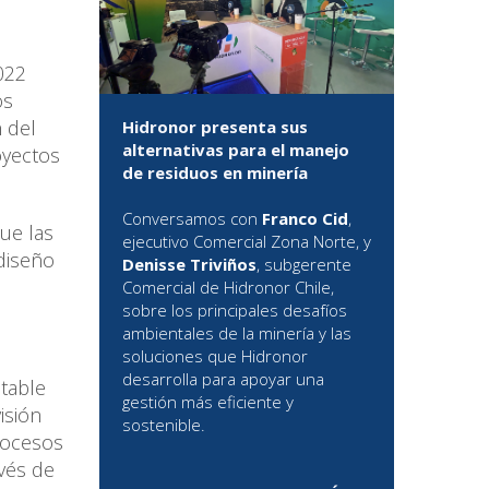
022
os
 del
Hidronor presenta sus
alternativas para el manejo
oyectos
de residuos en minería
Conversamos con
Franco Cid
,
ue las
ejecutivo Comercial Zona Norte, y
diseño
Denisse Triviños
, subgerente
Comercial de Hidronor Chile,
sobre los principales desafíos
ambientales de la minería y las
soluciones que Hidronor
desarrolla para apoyar una
table
gestión más eficiente y
isión
sostenible.
procesos
avés de