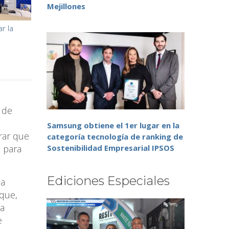
Mejillones
r la
,
 de
Samsung obtiene el 1er lugar en la
rar que
categoría tecnología de ranking de
a para
Sostenibilidad Empresarial IPSOS
Ediciones Especiales
da
sque,
La
e