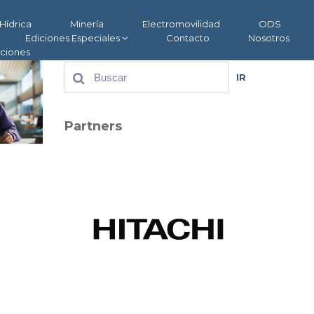
Hídrica
Minería
Electromovilidad
ODS
Ediciones Especiales
Contacto
Nosotros
aciones
IR
Partners