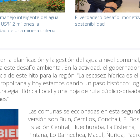
manejo inteligente del agua
El verdadero desafío: monetiza
 US$12 millones la
sostenibilidad
idad de una minera chilena
er la planificación y la gestión del agua a nivel comunal
este desafío ambiental. En la actividad, el gobernador
ia de este hito para la región: “La escasez hídrica es el
tropolitana y hoy estamos dando un paso histórico: log
tegia Hídrica Local y una hoja de ruta público-privad
nes”.
Las comunas seleccionadas en esta segun
versión son Buin, Cerrillos, Conchalí, El Bo
Estación Central, Huechuraba, La Cisterna, 
Pintana, Lo Barnechea, Macul, Ñuñoa, Padr