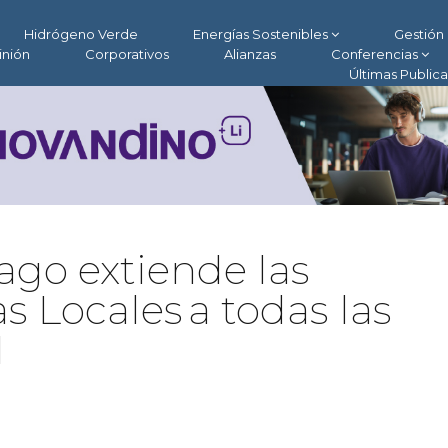
Hidrógeno Verde
Energías Sostenibles
Gestión 
inión
Corporativos
Alianzas
Conferencias
Últimas Public
ago extiende las
s Locales a todas las
M