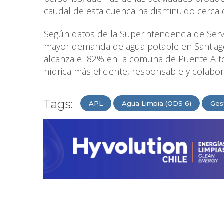
caudal de esta cuenca ha disminuido cerca
Según datos de la Superintendencia de Servi
mayor demanda de agua potable en Santiag
alcanza el 82% en la comuna de Puente Alto
hídrica más eficiente, responsable y colabor
Tags:
APL
Agua Limpia (ODS 6)
Ges