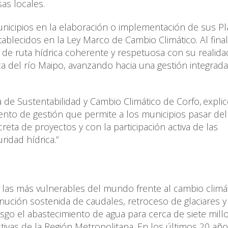
as locales.
nicipios en la elaboración o implementación de sus P
blecidos en la Ley Marco de Cambio Climático. Al finali
de ruta hídrica coherente y respetuosa con su realida
enca del río Maipo, avanzando hacia una gestión integrada
a de Sustentabilidad y Cambio Climático de Corfo, explic
ento de gestión que permite a los municipios pasar del
reta de proyectos y con la participación activa de las
uridad hídrica.”
las más vulnerables del mundo frente al cambio climát
ución sostenida de caudales, retroceso de glaciares y
go el abastecimiento de agua para cerca de siete mill
ivas de la Región Metropolitana. En los últimos 20 año