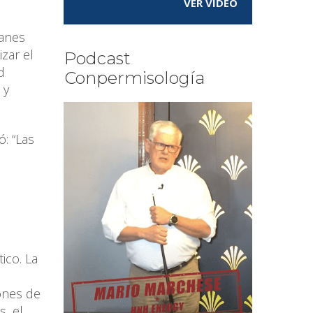
VER VÍDEO
lanes
zar el
Podcast
d
Conpermisología
 y
ó: “Las
ico. La
ones de
s, el