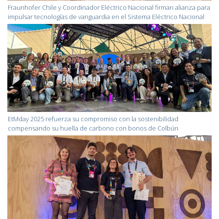
Fraunhofer Chile y Coordinador Eléctrico Nacional firman alianza para
impulsar tecnologías de vanguardia en el Sistema Eléctrico Nacional
EtMday 2025 refuerza su compromiso con la sostenibilidad
compensando su huella de carbono con bonos de Colbún