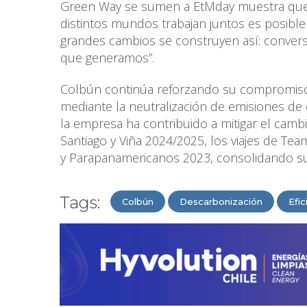
Green Way se sumen a EtMday muestra que l
distintos mundos trabajan juntos es posible
grandes cambios se construyen así: conver
que generamos”.
Colbún continúa reforzando su compromiso c
mediante la neutralización de emisiones de 
la empresa ha contribuido a mitigar el cambi
Santiago y Viña 2024/2025, los viajes de Te
y Parapanamericanos 2023, consolidando su 
Tags:
Colbún
Descarbonización
Efi