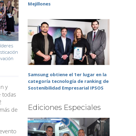
Mejillones
íderes
sticación
ovación
Samsung obtiene el 1er lugar en la
categoría tecnología de ranking de
ón y
Sostenibilidad Empresarial IPSOS
e todas
2
Ediciones Especiales
e más de
 evento