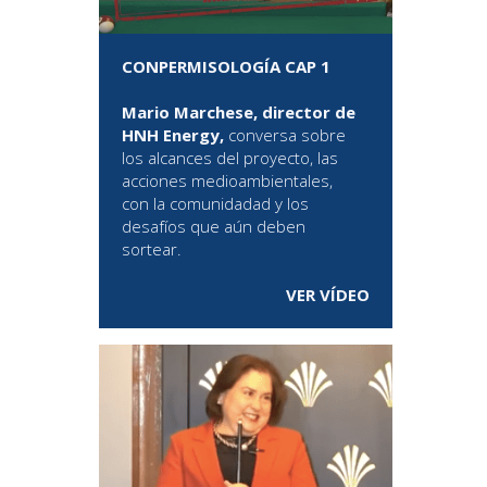
CONPERMISOLOGÍA CAP 1
Mario Marchese, director de
HNH Energy,
conversa sobre
los alcances del proyecto, las
acciones medioambientales,
con la comunidadad y los
desafíos que aún deben
sortear.
VER VÍDEO