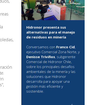
iduos,
áreas
da
Hidronor presenta sus
alternativas para el manejo
de residuos en minería
boledas,
Conversamos con
Franco Cid
,
ejecutivo Comercial Zona Norte, y
Denisse Triviños
, subgerente
Comercial de Hidronor Chile,
ración
sobre los principales desafíos
ambientales de la minería y las
e.
soluciones que Hidronor
én
desarrolla para apoyar una
s”,
gestión más eficiente y
sostenible.