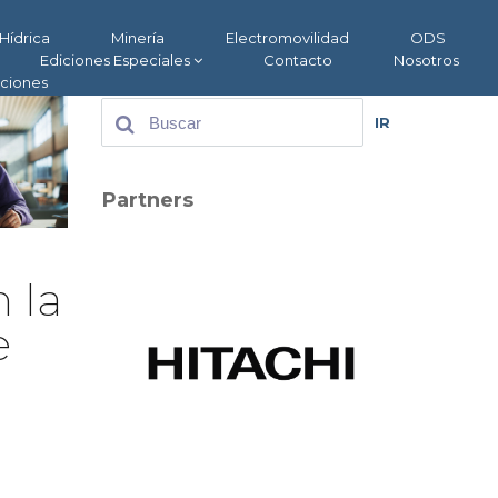
Hídrica
Minería
Electromovilidad
ODS
Ediciones Especiales
Contacto
Nosotros
aciones
IR
Partners
 la
e