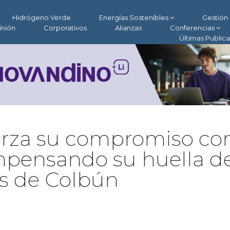
Hidrógeno Verde
Energías Sostenibles
Gestión 
inión
Corporativos
Alianzas
Conferencias
Últimas Public
rza su compromiso con
mpensando su huella d
s de Colbún