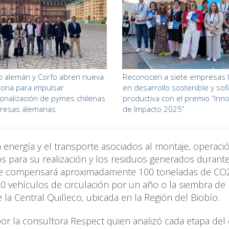
o alemán y Corfo abren nueva
Reconocen a siete empresas l
oria para impulsar
en desarrollo sostenible y sofi
ionalización de pymes chilenas
productiva con el premio “Inn
resas alemanas
de Impacto 2025”
a energía y el transporte asociados al montaje, operaci
s para su realización y los residuos generados durant
 que compensará aproximadamente 100 toneladas de CO
 30 vehículos de circulación por un año o la siembra d
 la Central Quilleco, ubicada en la Región del Biobío.
por la consultora Respect quien analizó cada etapa del