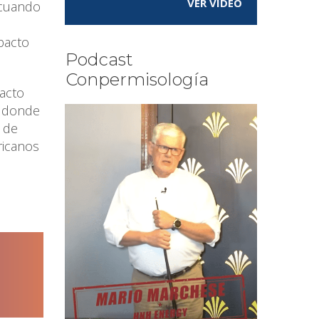
VER VÍDEO
 cuando
s
pacto
Podcast
Conpermisología
acto
s donde
n de
ricanos