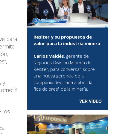
Resiter y su propuesta de
ve para
valor para la industria minera
permite
ión,
Carlos Valdés
, gerente de
s”,
Negocios División Minería de
Resiter, para conversar sobre
una nueva gerencia de la
s y
compañía dedicada a abordar
"los dolores" de la minería.
 ofreció
VER VÍDEO
 los
es