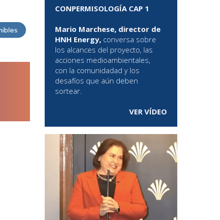
CONPERMISOLOGÍA CAP 1
Mario Marchese, director de
nibles
HNH Energy,
conversa sobre
los alcances del proyecto, las
acciones medioambientales,
con la comunidadad y los
desafíos que aún deben
sortear.
VER VÍDEO