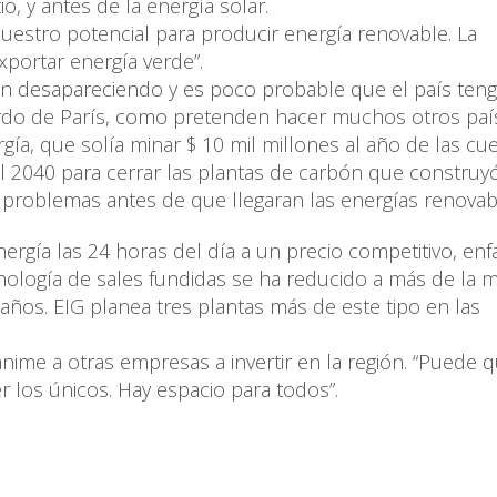
o, y antes de la energía solar.
uestro potencial para producir energía renovable. La
portar energía verde”.
án desapareciendo y es poco probable que el país ten
rdo de París, como pretenden hacer muchos otros paí
gía, que solía minar $ 10 mil millones al año de las cu
 al 2040 para cerrar las plantas de carbón que construy
 problemas antes de que llegaran las energías renovab
rgía las 24 horas del día a un precio competitivo, enfa
nología de sales fundidas se ha reducido a más de la m
ños. EIG planea tres plantas más de este tipo en las
nime a otras empresas a invertir en la región. “Puede 
los únicos. Hay espacio para todos”.