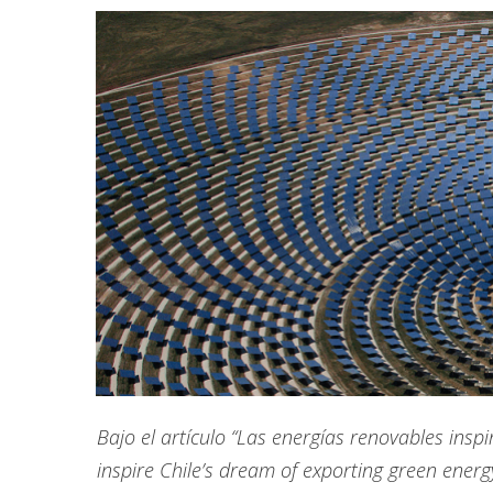
Bajo el artículo “Las energías renovables insp
inspire Chile’s dream of exporting green energ