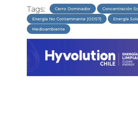
Tags:
Cerro Dominador
Concentración So
Energía No Contaminante (ODS7)
Energía Sol
Medioambiente