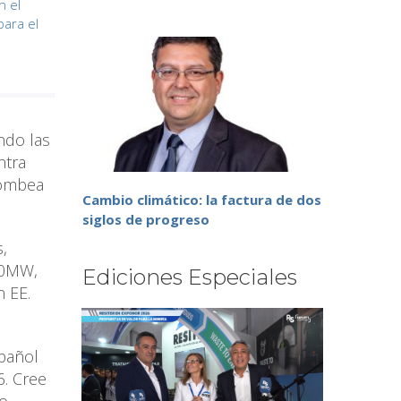
n el
para el
ndo las
ntra
bombea
Cambio climático: la factura de dos
siglos de progreso
,
00MW,
Ediciones Especiales
n EE.
spañol
6. Cree