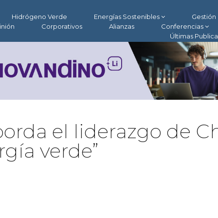
Hidrógeno Verde
Energías Sostenibles
Gestión 
inión
Corporativos
Alianzas
Conferencias
Últimas Public
orda el liderazgo de Ch
rgía verde”