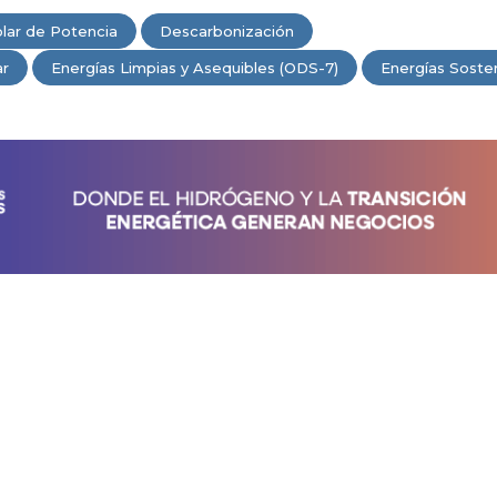
lar de Potencia
Descarbonización
ar
Energías Limpias y Asequibles (ODS-7)
Energías Soste