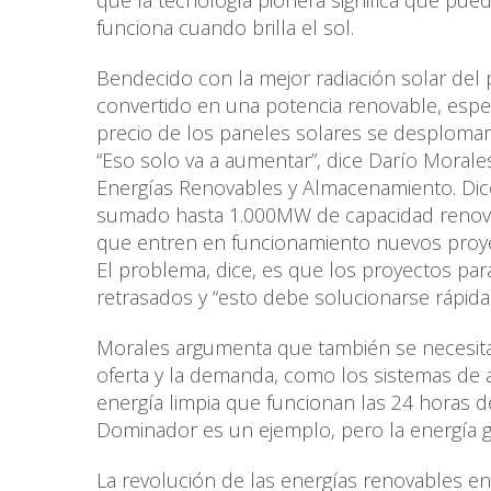
que la tecnología pionera significa que pued
funciona cuando brilla el sol.
Bendecido con la mejor radiación solar del p
convertido en una potencia renovable, espe
precio de los paneles solares se desplomar
“Eso solo va a aumentar”, dice Darío Morales
Energías Renovables y Almacenamiento. Dice
sumado hasta 1.000MW de capacidad renovab
que entren en funcionamiento nuevos proy
El problema, dice, es que los proyectos pa
retrasados y “esto debe solucionarse rápid
Morales argumenta que también se necesitan
oferta y la demanda, como los sistemas de 
energía limpia que funcionan las 24 horas de
Dominador es un ejemplo, pero la energía g
La revolución de las energías renovables e