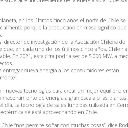
e superar el inconveniente de la energía solar: que so
laneta, en los últimos cinco años el norte de Chile se
cialmente porque la producción en masa significó que 
a.
, director de investigación de la Asociación Chilena de
 que, en cada uno de los últimos cinco años, Chile ha
le. En 2021, esta cifra podría ser de 5.000 MW, a me
ectos.
ra entregar nueva energía a los consumidores están
amente”.
 nuevas tecnologías para crear un mejor equilibrio en
almacenamiento de energía a gran escala o las plantas
l día. La tecnología de sales fundidas utilizada en Cerr
eotérmica se está aprovechando en Chile.
n Chile “nos permite soñar con muchas cosas”, dice Rod