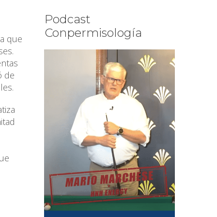
Podcast
Conpermisología
ga que
ses.
entas
ó de
les.
tiza
itad
que