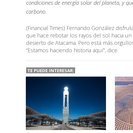
condiciones de energía solar del planeta, y q
carbono.
(Financial Times) Fernando González disfru
que hace rebotar los rayos del sol hacia un
desierto de Atacama. Pero está más orgullos
“Estamos haciendo historia aquí”, dice.
TE PUEDE INTERESAR: