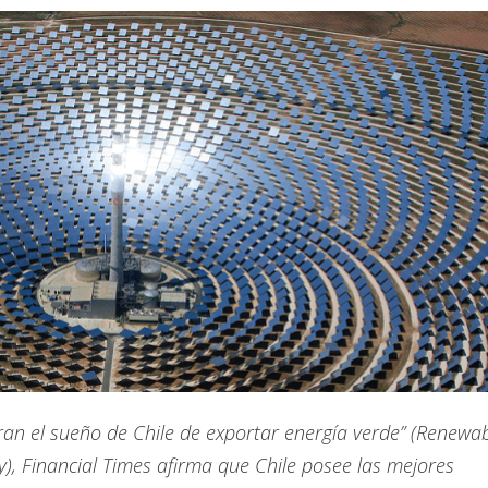
iran el sueño de Chile de exportar energía verde” (Renewa
y), Financial Times afirma que Chile posee las mejores