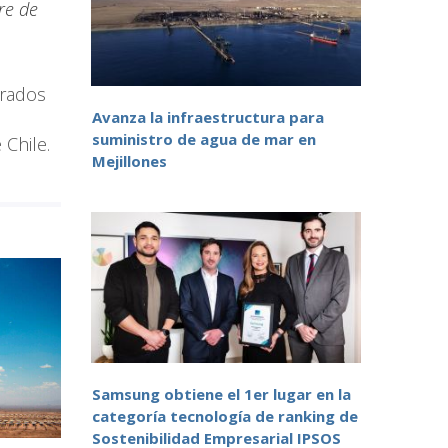
re de
drados
Avanza la infraestructura para
suministro de agua de mar en
 Chile.
Mejillones
Samsung obtiene el 1er lugar en la
categoría tecnología de ranking de
Sostenibilidad Empresarial IPSOS