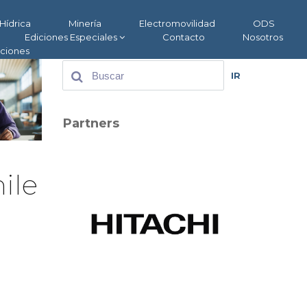
Hídrica
Minería
Electromovilidad
ODS
Ediciones Especiales
Contacto
Nosotros
aciones
IR
Partners
ile