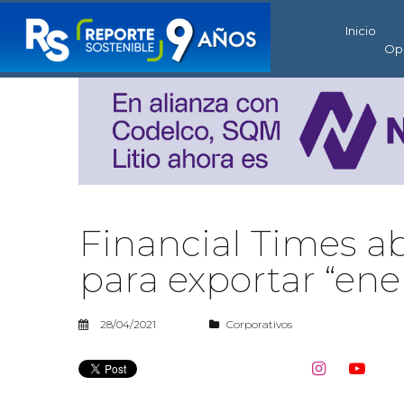
Inicio
Op
Financial Times ab
para exportar “ene
28/04/2021
Corporativos

