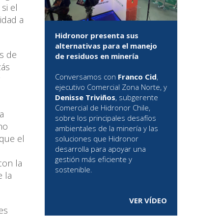
si el
idad a
Hidronor presenta sus
alternativas para el manejo
as de
de residuos en minería
zás
Conversamos con
Franco Cid
,
ejecutivo Comercial Zona Norte, y
Denisse Triviños
, subgerente
Comercial de Hidronor Chile,
a
sobre los principales desafíos
no
ambientales de la minería y las
 que el
soluciones que Hidronor
desarrolla para apoyar una
gestión más eficiente y
con la
sostenible.
 la
VER VÍDEO
es