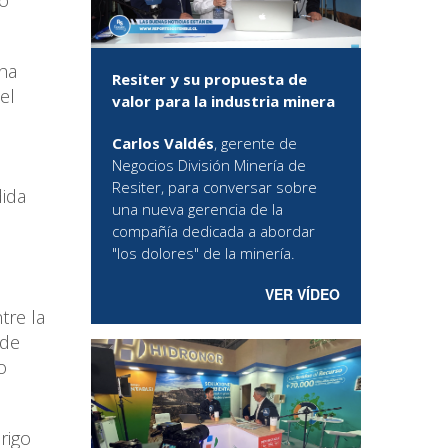
lo
 ha
Resiter y su propuesta de
el
valor para la industria minera
Carlos Valdés
, gerente de
Negocios División Minería de
Resiter, para conversar sobre
dida
una nueva gerencia de la
compañía dedicada a abordar
"los dolores" de la minería.
VER VÍDEO
tre la
 de
o
rigo