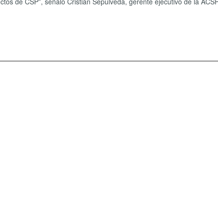
ctos de CSP”, señaló Cristián Sepúlveda, gerente ejecutivo de la ACSP