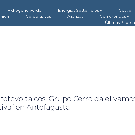
Hidrógeno Verde
Energías Sostenibles
Gestión 
inión
Corporativos
Alianzas
Conferencias
Últimas Public
fotovoltaicos: Grupo Cerro da el vamos
iva” en Antofagasta