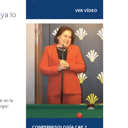
VER VÍDEO
ya lo
r en la
rgía”.
CONPERMISOLOGÍA CAP 2