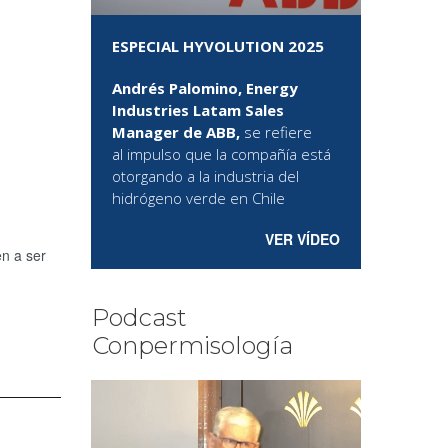
ESPECIAL HYVOLUTION 2025
Andrés Palomino, Energy
Industries Latam Sales
Manager de ABB,
se refiere
al
impulso que la compañía está
otorgando a la industria del
hidrógeno verde en Chile
VER VÍDEO
en a ser
Podcast
Conpermisología