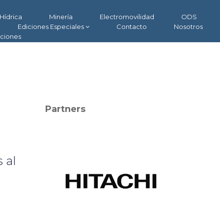
Hídrica
Minería
Electromovilidad
ODS
Ediciones Especiales
Contacto
Nosotros
aciones
Partners
 al