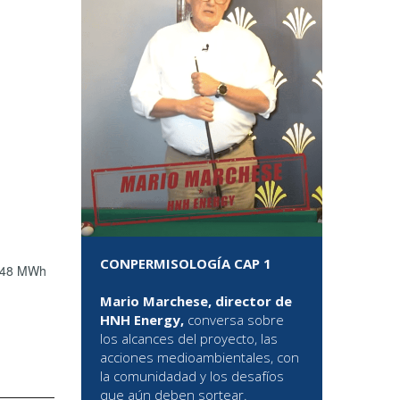
CONPERMISOLOGÍA CAP 1
 148 MWh
Mario Marchese, director de
HNH Energy,
conversa sobre
los alcances del proyecto, las
acciones medioambientales, con
la comunidadad y los desafíos
que aún deben sortear.