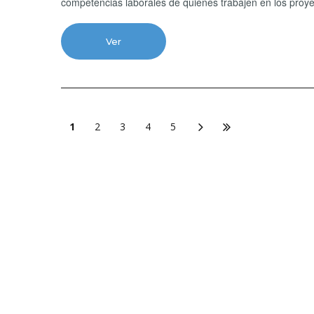
competencias laborales de quienes trabajen en los proye
Ver
1
2
3
4
5