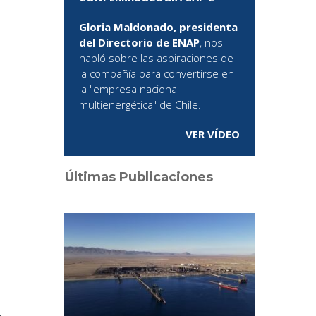
Gloria Maldonado, presidenta
del Directorio de ENAP
, nos
habló sobre las aspiraciones de
la compañía para convertirse en
la "empresa nacional
multienergética" de Chile.
VER VÍDEO
Últimas Publicaciones