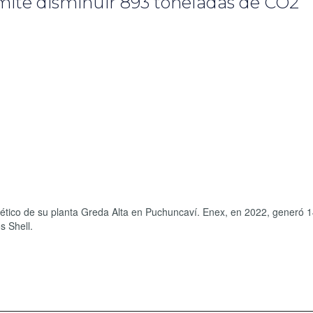
mite disminuir 893 toneladas de CO2
gético de su planta Greda Alta en Puchuncaví. Enex, en 2022, generó
s Shell.