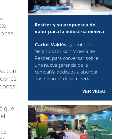
s,
Resiter y su propuesta de
ste
valor para la industria minera
iones,
Carlos Valdés
, gerente de
Negocios División Minería de
Resiter, para conversar sobre
una nueva gerencia de la
a, con
compañía dedicada a abordar
aciones
"los dolores" de la minería.
ciones
VER VÍDEO
có que
del
des