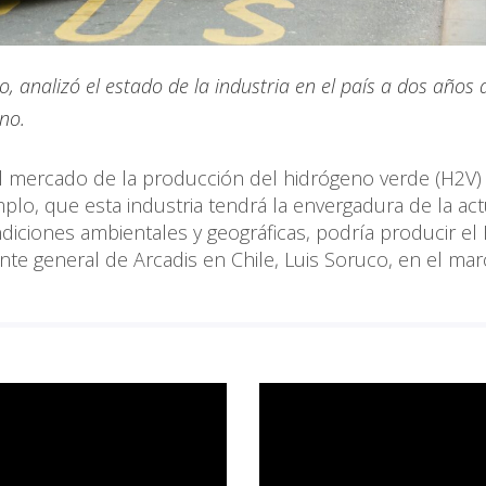
o, analizó el estado de la industria en el país a dos años 
no.
el mercado de la producción del hidrógeno verde (H2V) 
mplo, que esta industria tendrá la envergadura de la act
ndiciones ambientales y geográficas, podría producir el
te general de Arcadis en Chile, Luis Soruco, en el ma