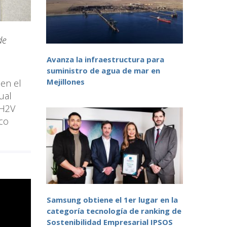
de
Avanza la infraestructura para
suministro de agua de mar en
Mejillones
en el
ual
 H2V
rco
Samsung obtiene el 1er lugar en la
categoría tecnología de ranking de
Sostenibilidad Empresarial IPSOS