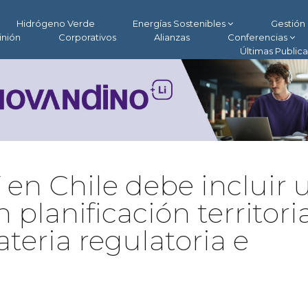
Hidrógeno Verde
Energías Sostenibles
Gestión 
inión
Corporativos
Alianzas
Conferencias
Últimas Public
 en Chile debe incluir 
 planificación territoria
ateria regulatoria e