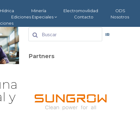
Hídrica
Minería
Electromovilidad
ODS
Ediciones Especiales
Contacto
Nosotros
aciones
IR
Partners
una
l y