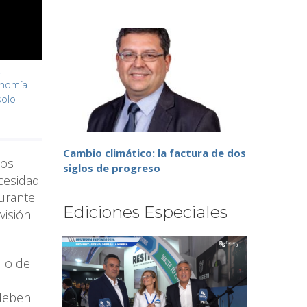
,
onomía
solo
Cambio climático: la factura de dos
dos
siglos de progreso
cesidad
urante
Ediciones Especiales
visión
llo de
 deben