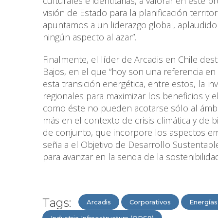
culturales e identitarias, a valorar en este 
visión de Estado para la planificación territor
apuntamos a un liderazgo global, aplaudido 
ningún aspecto al azar”.
Finalmente, el líder de Arcadis en Chile de
Bajos, en el que “hoy son una referencia 
esta transición energética, entre estos, la 
regionales para maximizar los beneficios y 
como éste no pueden acotarse sólo al ámbi
más en el contexto de crisis climática y de 
de conjunto, que incorpore los aspectos eme
señala el Objetivo de Desarrollo Sustentabl
para avanzar en la senda de la sostenibilidad
Tags:
Arcadis
Corporativos
Energías
Industria Infraestructura (ODS9)