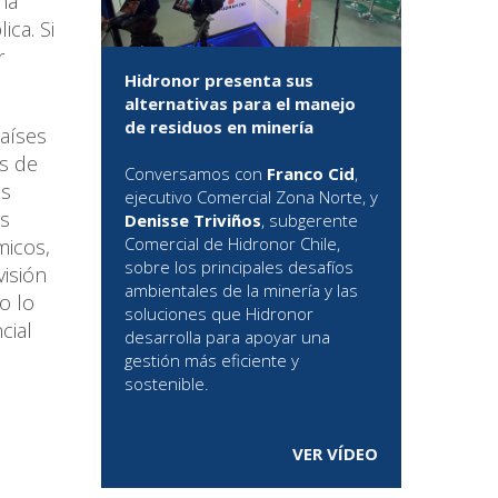
na
ica. Si
r
Hidronor presenta sus
alternativas para el manejo
de residuos en minería
Países
s de
Conversamos con
Franco Cid
,
as
ejecutivo Comercial Zona Norte, y
os
Denisse Triviños
, subgerente
Comercial de Hidronor Chile,
micos,
sobre los principales desafíos
visión
ambientales de la minería y las
o lo
soluciones que Hidronor
cial
desarrolla para apoyar una
gestión más eficiente y
sostenible.
VER VÍDEO