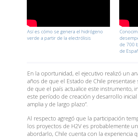
Así es cómo se genera el hidrógeno
Conocim
verde a partir de la electrólisis
desempe
de 700 b
de Espa
En la oportunidad, el ejecutivo realizó un an
años de que el Estado de Chile presentase s
de que el país actualice este instrumento,
este período de creación y desarrollo inicia
amplia y de largo plazo”.
Al respecto agregó que la participación te
los proyectos de H2V es probablemente un
abordarlo, Chile cuenta con la experiencia 