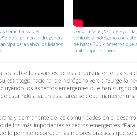
os cómo ha sido el
Conocimos el JX35 de Hyundai
ño de la primera hidrogenera
vehículo a hidrógeno con aut
ar/Mpa para vehículos livianos
de hasta 700 kilómetros que 
ña
emite vapor de agua
álisis sobre los avances de esta industria en el país, a 
u estrategia nacional de hidrógeno verde: “Surge la ne
 incluyendo los aspectos emergentes que han surgido d
l de esta industria. En esta tarea se debe mantener una 
mprana y permanente de las comunidades en el desarro
o de los más importantes aspectos emergentes. “Para
que le permite reconocer las mejores prácticas que se