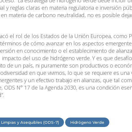
proceso. La estrategia de hidrógeno verde debe incluir u
ial y reglas claras en materia regulatoria e inversión públ
en materia de carbono neutralidad, no es posible deja
stacó el rol de los Estados de la Unión Europea, como 
en términos de cómo avanzar en los aspectos emergente
inversión en conocimiento o el establecimiento de alianz
el impacto del uso de hidrógeno verde. Y es que desafí
to de un país, ni puramente son productivos o econó
biodiversidad en que vivimos, lo que se requiere es una 
rgentes y un efectivo trabajo en alianzas, que tal com
e, ODS N° 17 de la Agenda 2030, es una condición esen
”.
 Limpias y Asequibles (ODS-7)
Hidrógeno Verde