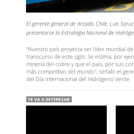
El gerente general de Arcadis Chile, Luis Soruc
presentarse la Estrategia Nacional de Hidróge
“Nuestro país proyecta ser líder mundial d
transcurso de este siglo. Se estima, por eje
minería del cobre y que el país, por sus co
más competitivo del mundo”, señaló el geren
del Día Internacional del Hidrógeno Verde.
TE VA A INTERESAR: