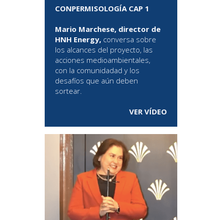
CONPERMISOLOGÍA CAP 1
Mario Marchese, director de
HNH Energy,
conversa sobre
los alcances del proyecto, las
acciones medioambientales,
con la comunidadad y los
desafíos que aún deben
sortear.
VER VÍDEO