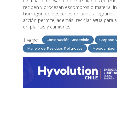
Una parte relevante de este plan es el recicl
reciben y procesan escombros o material ine
hormigón de desechos en áridos, logrando as
acción permite, además, reciclar agua para s
en plantas y camiones.
Tags:
Construcción Sostenible
Corporati
Manejo de Residuos Peligrosos
Medioambien