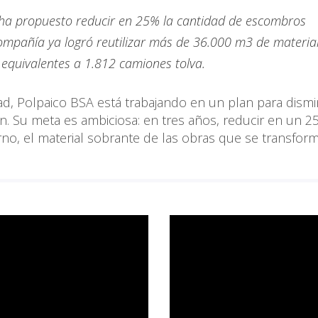
 ha propuesto reducir en 25% la cantidad de escombros
compañía ya logró reutilizar más de 36.000 m3 de materia
 equivalentes a 1.812 camiones tolva.
ad, Polpaico BSA está trabajando en un plan para dismi
n. Su meta es ambiciosa: en tres años, reducir en un 2
o, el material sobrante de las obras que se transfor