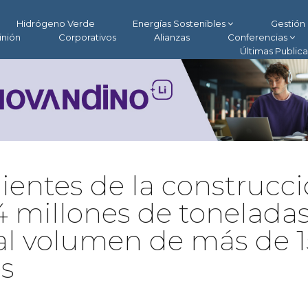
Hidrógeno Verde
Energías Sostenibles
Gestión 
inión
Corporativos
Alianzas
Conferencias
Últimas Public
entes de la construcc
,4 millones de toneladas
 al volumen de más de 1
es