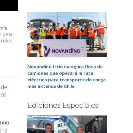
omía
s de la
riales
Novandino Litio inaugura flota de
camiones que operará la ruta
eléctrica para transporte de carga
más extensa de Chile
 del
uos
Ediciones Especiales
.000
.812