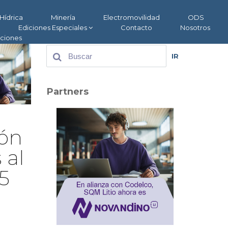
Hídrica
Minería
Electromovilidad
ODS
Ediciones Especiales
Contacto
Nosotros
aciones
IR
Partners
ión
 al
5