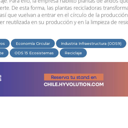
aje. Para ello, la empresa habilitó plantas de áridos qu
rte. De esta forma, las plantas recicladoras transform
í que vuelvan a entrar en el círculo de la producción.
er reutilizada en su producción y en la limpieza de res
vos
Economía Circular
Industria Infraestructura (ODS9)
te
ODS 15 Ecosistemas
Reciclaje