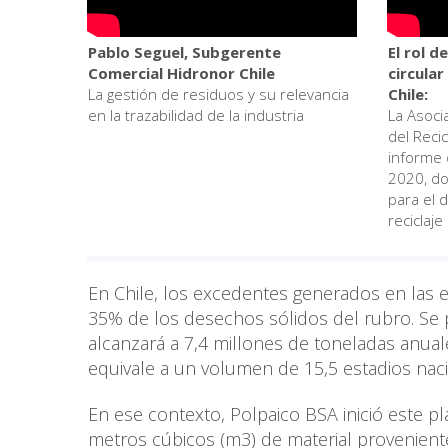
Pablo Seguel, Subgerente
El rol d
Comercial Hidronor Chile
circular
La gestión de residuos y su relevancia
Chile:
en la trazabilidad de la industria
La Asocia
del Recic
informe 
2020, do
para el d
reciclaje
En Chile, los excedentes generados en las 
35% de los desechos sólidos del rubro. Se 
alcanzará a 7,4 millones de toneladas anual
equivale a un volumen de 15,5 estadios nac
En ese contexto, Polpaico BSA inició este pl
metros cúbicos (m3) de material proveniente