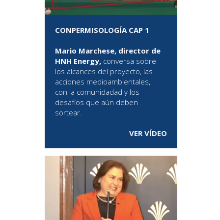
CONPERMISOLOGÍA CAP 1
Mario Marchese, director de
HNH Energy,
conversa sobre
los alcances del proyecto, las
acciones medioambientales,
con la comunidadad y los
desafíos que aún deben
sortear.
VER VÍDEO