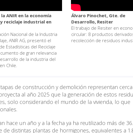
e la ANIR en la economía
Álvaro Pinochet, Gte. de
 y reciclaje industrial en
Desarrollo, Resiter
El trabajo de Resiter en econ
ción Nacional de la Industria
circular: 8 productos derivado
laje, ANIR AG, presentó el
recolección de residuos indust
de Estadísticas del Reciclaje
cumento de gran relevancia
esarrollo de la industria del
 en Chile.
etapas de construcción y demolición representan cerca
proyecta al año 2025 que la generación de estos resid
es, solo considerando el mundo de la vivienda, lo que
ionales.
an hace un año y a la fecha ya ha reutilizado más de 36
 de distintas plantas de hormigones, equivalentes a 1