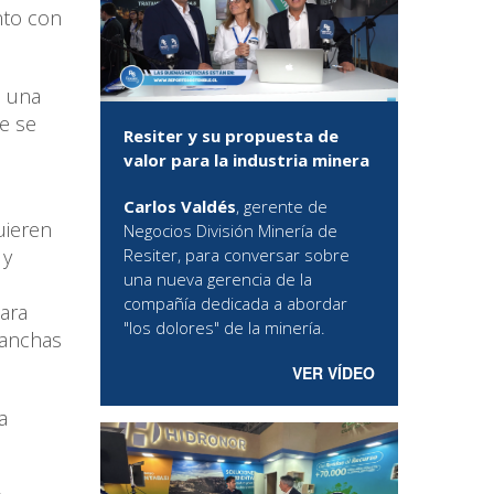
unto con
a una
e se
Resiter y su propuesta de
valor para la industria minera
Carlos Valdés
, gerente de
uieren
Negocios División Minería de
 y
Resiter, para conversar sobre
una nueva gerencia de la
compañía dedicada a abordar
para
"los dolores" de la minería.
canchas
VER VÍDEO
a
.