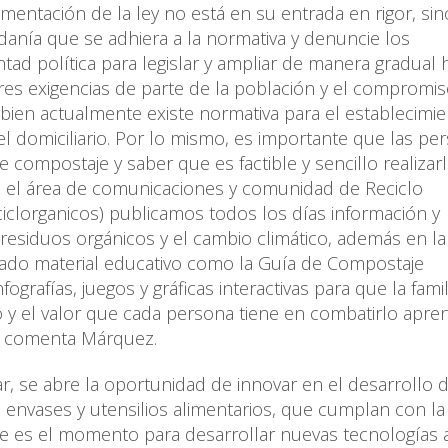
mentación de la ley no está en su entrada en rigor, sin
nía que se adhiera a la normativa y denuncie los
ad política para legislar y ampliar de manera gradual 
ores exigencias de parte de la población y el compromi
Si bien actualmente existe normativa para el establecimi
el domiciliario. Por lo mismo, es importante que las pe
 compostaje y saber que es factible y sencillo realizar
s el área de comunicaciones y comunidad de Reciclo
iclorganicos) publicamos todos los días información y
 residuos orgánicos y el cambio climático, además en l
ado material educativo como la Guía de Compostaje
nfografías, juegos y gráficas interactivas para que la famil
 y el valor que cada persona tiene en combatirlo apr
”, comenta Márquez.
r, se abre la oportunidad de innovar en el desarrollo 
de envases y utensilios alimentarios, que cumplan con la
ste es el momento para desarrollar nuevas tecnologías a