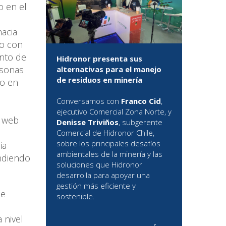
o en el
hacia
so con
ento de
Hidronor presenta sus
rsonas
alternativas para el manejo
de residuos en minería
lo en
Conversamos con
Franco Cid
,
ejecutivo Comercial Zona Norte, y
a web
Denisse Triviños
, subgerente
Comercial de Hidronor Chile,
sobre los principales desafíos
ia
ambientales de la minería y las
endiendo
soluciones que Hidronor
desarrolla para apoyar una
gestión más eficiente y
de
sostenible.
 nivel