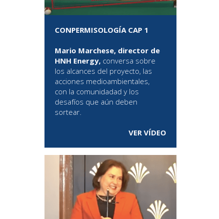
CONPERMISOLOGÍA CAP 1
Mario Marchese, director de
HNH Energy,
conversa sobre
los alcances del proyecto, las
acciones medioambientales,
con la comunidadad y los
desafíos que aún deben
sortear.
VER VÍDEO