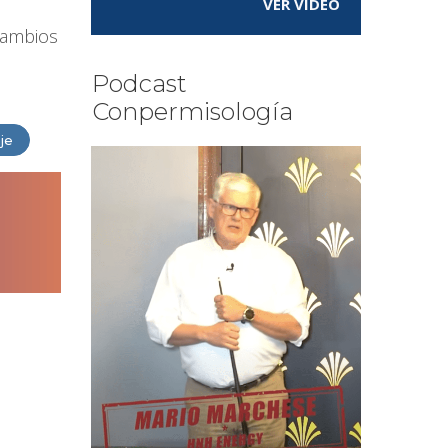
VER VÍDEO
 cambios
Podcast
Conpermisología
je