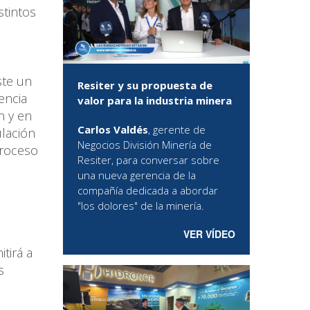
stintos
ste un
Resiter y su propuesta de
encia
valor para la industria minera
n y en
Carlos Valdés
, gerente de
lación
Negocios División Minería de
 proceso
Resiter, para conversar sobre
una nueva gerencia de la
compañía dedicada a abordar
"los dolores" de la minería.
VER VÍDEO
tirá a
s