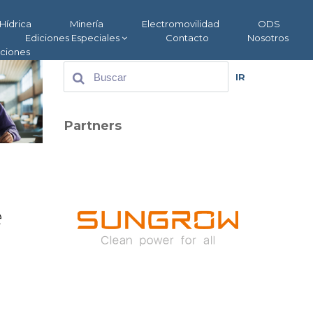
Hídrica
Minería
Electromovilidad
ODS
Ediciones Especiales
Contacto
Nosotros
aciones
IR
Partners
e