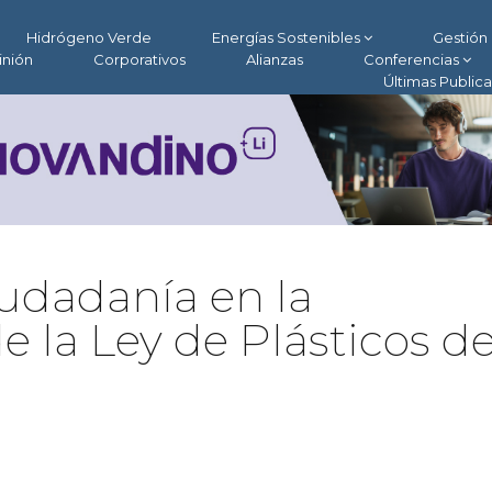
Hidrógeno Verde
Energías Sostenibles
Gestión 
inión
Corporativos
Alianzas
Conferencias
Últimas Public
ciudadanía en la
 la Ley de Plásticos d