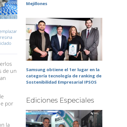
Mejillones
eemplazar
 resina
ciclado
cerlos
Samsung obtiene el 1er lugar en la
os de un
categoría tecnología de ranking de
ran
Sostenibilidad Empresarial IPSOS
de
Ediciones Especiales
ue por
l
n la