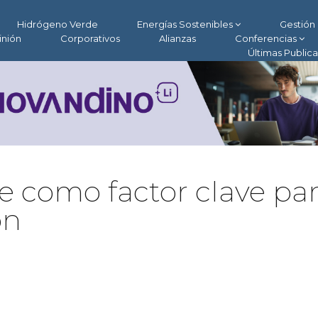
Hidrógeno Verde
Energías Sostenibles
Gestión 
inión
Corporativos
Alianzas
Conferencias
Últimas Public
e como factor clave pa
ón