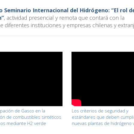
 Seminario Internacional del Hidrógeno: “El rol d
n”
, actividad presencial y remota que contará con la
 diferentes instituciones y empresas chilenas y extranj
cipación de Gasco en la
Los criterios de seguridad y
ón de combustibles sintéticos
estándares que deben cumplir
dos mediante H2 verde
nuevas plantas de hidrógeno 