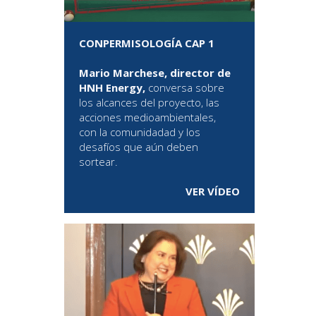
CONPERMISOLOGÍA CAP 1
Mario Marchese, director de
HNH Energy,
conversa sobre
los alcances del proyecto, las
acciones medioambientales,
con la comunidadad y los
desafíos que aún deben
sortear.
VER VÍDEO