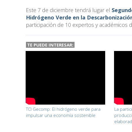
Este 7 de diciembre tendrá lugar el
Segundo
Hidrógeno Verde en la Descarbonizació
participación de 10 expertos y académicos de
TE PUEDE INTERESAR:
TCI Gecomp: El hidrógeno verde para
La parti
impulsar una economía sostenible
producci
elabora