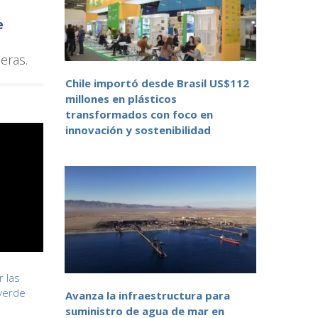
e
eras.
Chile importó desde Brasil US$112
millones en plásticos
transformados con foco en
innovación y sostenibilidad
 las
verde
Avanza la infraestructura para
suministro de agua de mar en