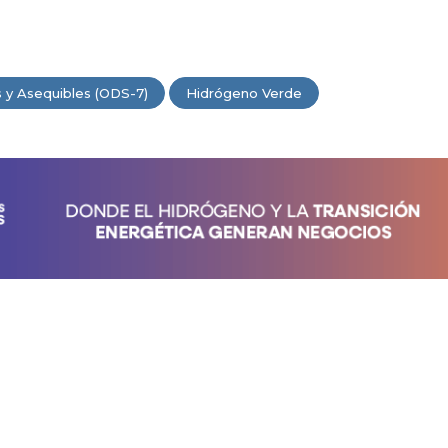
s y Asequibles (ODS-7)
Hidrógeno Verde