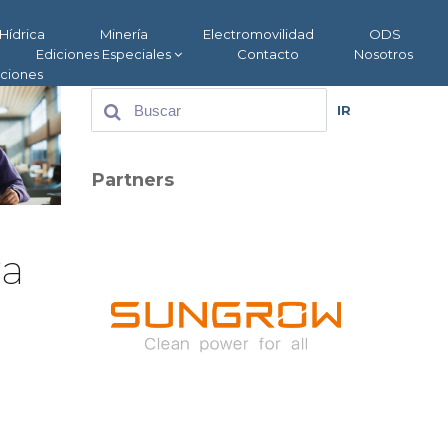
Hídrica
Minería
Electromovilidad
ODS
Ediciones Especiales
Contacto
Nosotros
aciones
IR
Partners
ra