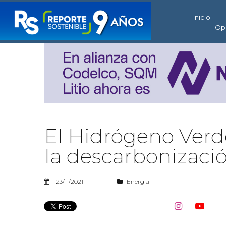
Inicio
Op
El Hidrógeno Verd
la descarbonizaci
23/11/2021
Energía

