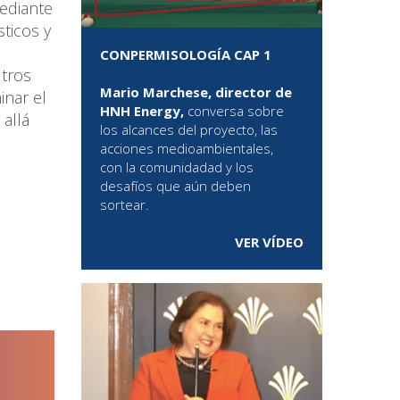
ediante
sticos y
CONPERMISOLOGÍA CAP 1
ltros
Mario Marchese, director de
inar el
HNH Energy,
conversa sobre
 allá
los alcances del proyecto, las
acciones medioambientales,
con la comunidadad y los
desafíos que aún deben
sortear.
VER VÍDEO