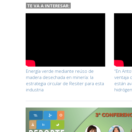
TE VA A INTERESAR:
Energía verde mediante reúso de
“En Anto
madera desechada en minería: la
ventaja 
estrategia circular de Resiter para esta
están av
industria
hidrógen