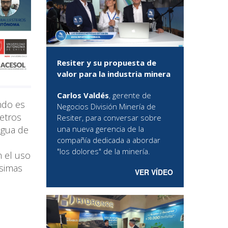
Resiter y su propuesta de
valor para la industria minera
Carlos Valdés
, gerente de
ndo es
Negocios División Minería de
etros
Resiter, para conversar sobre
una nueva gerencia de la
agua de
compañía dedicada a abordar
"los dolores" de la minería.
n el uso
ísimas
VER VÍDEO