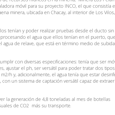
saladora móvil para su proyecto INCO, el que consistía 
ena minera, ubicada en Chacay, al interior de Los Vilos
llos tenían y poder realizar pruebas desde el ducto si
eprocesando el agua que ellos tenían en el puerto, qu
el agua de relave, que está en término medio de subida
mplir con diversas especificaciones: tenía que ser móv
, ajustar el ph, ser versátil para poder tratar dos tipo
 m2/h y, adicionalmente, el agua tenía que estar desinf
s, con un sistema de captación versátil capaz de extrae
ver la generación de 4,8 toneladas al mes de botellas
nsuales de CO2 más su transporte.