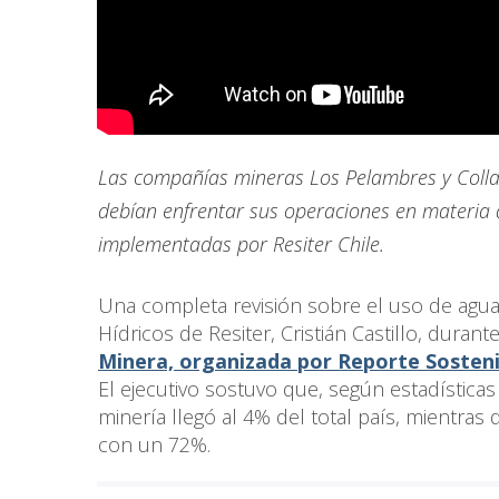
Las compañías mineras Los Pelambres y Colla
debían enfrentar sus operaciones en materia 
implementadas por Resiter Chile.
Una completa revisión sobre el uso de agua 
Hídricos de Resiter, Cristián Castillo, durant
Minera, organizada por Reporte Sosteni
El ejecutivo sostuvo que, según estadística
minería llegó al 4% del total país, mientras 
con un 72%.