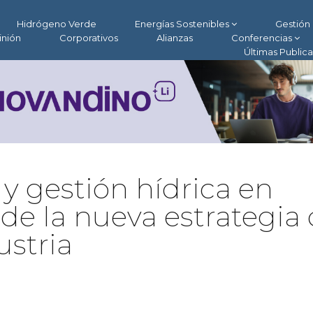
Hidrógeno Verde
Energías Sostenibles
Gestión 
inión
Corporativos
Alianzas
Conferencias
Últimas Public
y gestión hídrica en
 de la nueva estrategia
ustria