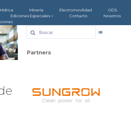
Hídrica
Minería
Electromovilidad
ODS
Ediciones Especiales
Contacto
Nosotros
aciones
IR
Partners
 de