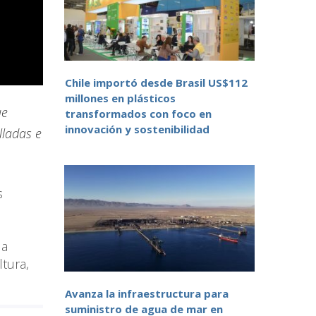
Chile importó desde Brasil US$112
millones en plásticos
ue
transformados con foco en
innovación y sostenibilidad
lladas e
s
la
ltura,
Avanza la infraestructura para
suministro de agua de mar en