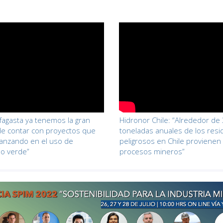
fagasta ya tenemos la gran
Hidronor Chile: “Alrededor de 
de contar con proyectos que
toneladas anuales de los res
anzando en el uso de
peligrosos en Chile provienen
o verde”
procesos mineros”