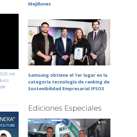
Mejillones
300 mil
Samsung obtiene el 1er lugar en la
iduos
categoría tecnología de ranking de
 de
Sostenibilidad Empresarial IPSOS
Ediciones Especiales