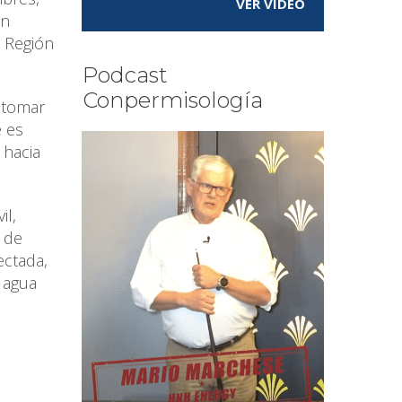
VER VÍDEO
en
, Región
Podcast
Conpermisología
n tomar
e es
 hacia
il,
s de
ectada,
r agua