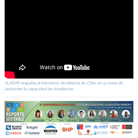
ALADYR respalda al ministerio de Minería de Chile en su meta de
aumentar la capacidad de desalinizar