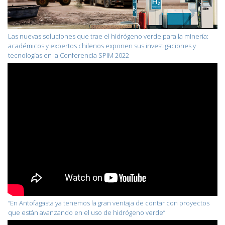
Las nuevas soluciones que trae el hidrógeno verde para la minería:
académicos y expertos chilenos exponen sus investigaciones y
tecnologías en la Conferencia SPIM 2022
“En Antofagasta ya tenemos la gran ventaja de contar con proyectos
que están avanzando en el uso de hidrógeno verde”