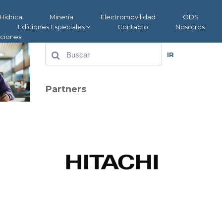
Hídrica
Minería
Electromovilidad
ODS
Ediciones Especiales
Contacto
Nosotros
aciones
IR
Partners