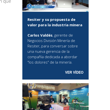
ón que
Resiter y su propuesta de
valor para la industria minera
Carlos Valdés
, gerente de
Negocios División Minería de
Resiter, para conversar sobre
una nueva gerencia de la
compañía dedicada a abordar
"los dolores" de la minería.
VER VÍDEO