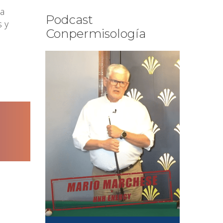
 a
Podcast
s y
Conpermisología