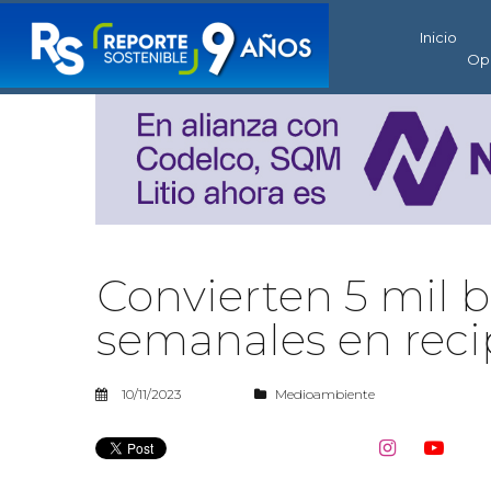
Inicio
Op
Convierten 5 mil b
semanales en reci
10/11/2023
Medioambiente

