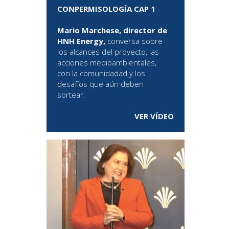
CONPERMISOLOGÍA CAP 1
Mario Marchese, director de
HNH Energy,
conversa sobre
los alcances del proyecto, las
acciones medioambientales,
con la comunidadad y los
desafíos que aún deben
sortear.
VER VÍDEO