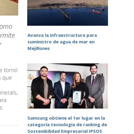
 como
ermite
Avanza la infraestructura para
suministro de agua de mar en
r
Mejillones
se tornó
s que
inerals,
ara
s
Samsung obtiene el 1er lugar en la
categoría tecnología de ranking de
Sostenibilidad Empresarial IPSOS