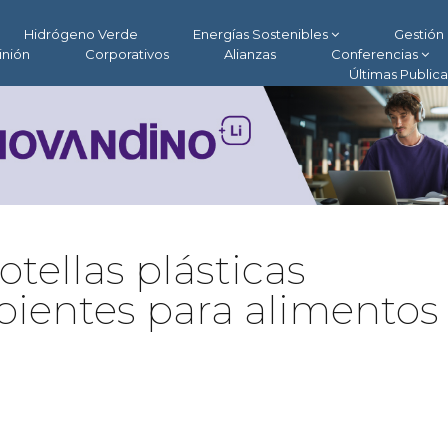
Hidrógeno Verde
Energías Sostenibles
Gestión 
inión
Corporativos
Alianzas
Conferencias
Últimas Public
otellas plásticas
pientes para alimentos