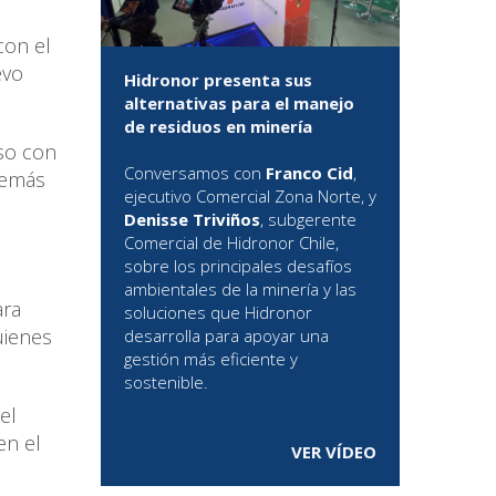
con el
evo
Hidronor presenta sus
alternativas para el manejo
de residuos en minería
so con
Conversamos con
Franco Cid
,
demás
ejecutivo Comercial Zona Norte, y
Denisse Triviños
, subgerente
Comercial de Hidronor Chile,
sobre los principales desafíos
ambientales de la minería y las
ara
soluciones que Hidronor
uienes
desarrolla para apoyar una
gestión más eficiente y
sostenible.
el
en el
VER VÍDEO