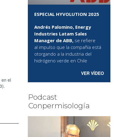
ESPECIAL HYVOLUTION 2025
Andrés Palomino, Energy
Industries Latam Sales
Manager de ABB,
se refiere
al
impulso que la compañía está
otorgando a la industria del
hidrógeno verde en Chile
VER VÍDEO
 en el
3).
Podcast
Conpermisología