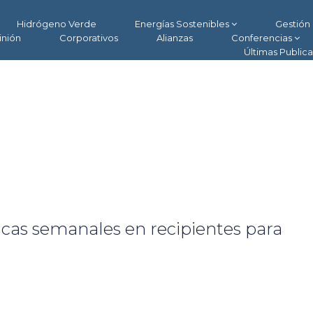
Hidrógeno Verde
Energías Sostenibles
Gestión 
inión
Corporativos
Alianzas
Conferencias
Últimas Public
ticas semanales en recipientes para