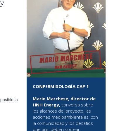
 y
CONPERMISOLOGÍA CAP 1
Mario Marchese, director de
posible la
HNH Energy,
conversa sobre
los alcances del proyecto, las
acciones medioambientales, con
la comunidadad y los desafíos
que aún deben sortear.