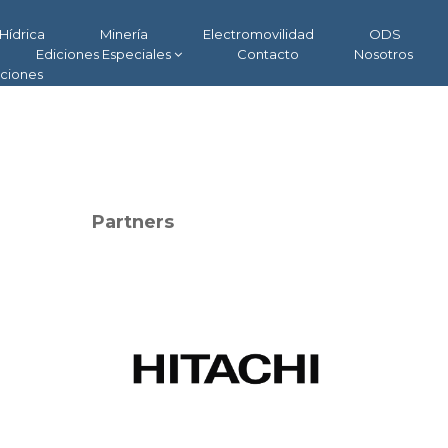
Hídrica
Minería
Electromovilidad
ODS
Ediciones Especiales
Contacto
Nosotros
aciones
Partners