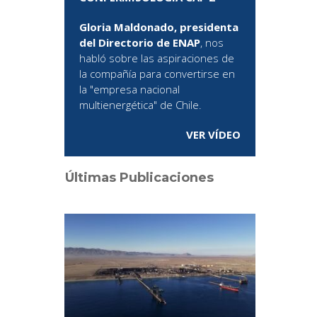
Gloria Maldonado, presidenta
del Directorio de ENAP
, nos
habló sobre las aspiraciones de
la compañía para convertirse en
la "empresa nacional
multienergética" de Chile.
VER VÍDEO
Últimas Publicaciones