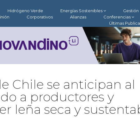
Hidrógeno Verde
Energías Sostenibles
Gestión 
inión
Corporativos
Alianzas
Conferencias
Últimas Public
e Chile se anticipan al
ndo a productores y
er leña seca y sustenta