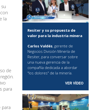
l
, su
 con
e la
Resiter y su propuesta de
valor para la industria minera
Carlos Valdés
, gerente de
Negocios División Minería de
Resiter, para conversar sobre
una nueva gerencia de la
compañía dedicada a abordar
iso de
"los dolores" de la minería.
región.
ivo
VER VÍDEO
es para
e para