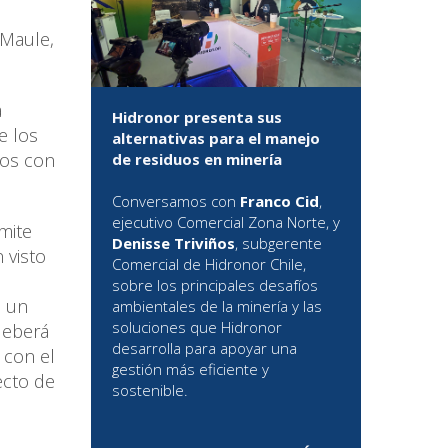
 Maule,
a
Hidronor presenta sus
e los
alternativas para el manejo
mos con
de residuos en minería
Conversamos con
Franco Cid
,
ejecutivo Comercial Zona Norte, y
mite
Denisse Triviños
, subgerente
 visto
Comercial de Hidronor Chile,
sobre los principales desafíos
e un
ambientales de la minería y las
soluciones que Hidronor
deberá
desarrolla para apoyar una
 con el
gestión más eficiente y
ecto de
sostenible.