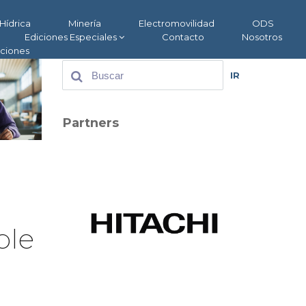
Hídrica
Minería
Electromovilidad
ODS
Ediciones Especiales
Contacto
Nosotros
aciones
IR
Partners
ble