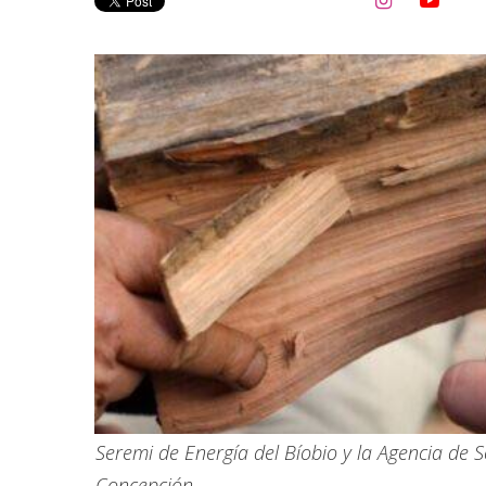


Seremi de Energía del Bíobio y la Agencia de 
Concepción.