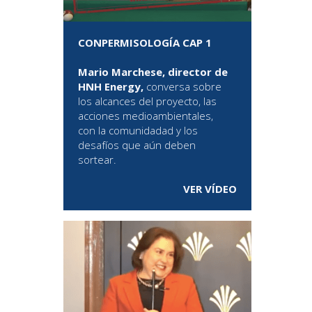
CONPERMISOLOGÍA CAP 1
Mario Marchese, director de
HNH Energy,
conversa sobre
los alcances del proyecto, las
acciones medioambientales,
con la comunidadad y los
desafíos que aún deben
sortear.
VER VÍDEO