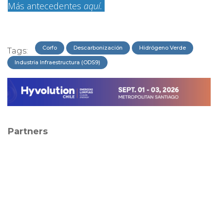
Más antecedentes
aquí.
Corfo
Descarbonización
Hidrógeno Verde
Tags:
Industria Infraestructura (ODS9)
Partners