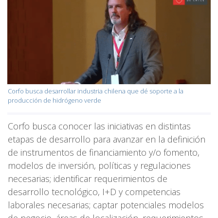
Corfo busca desarrollar industria chilena que dé soporte a la
producción de hidrógeno verde
Corfo busca conocer las iniciativas en distintas
etapas de desarrollo para avanzar en la definición
de instrumentos de financiamiento y/o fomento,
modelos de inversión, políticas y regulaciones
necesarias; identificar requerimientos de
desarrollo tecnológico, I+D y competencias
laborales necesarias; captar potenciales modelos
de negocio, áreas de localización, requerimientos