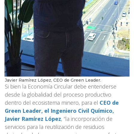
Javier Ramírez López, CEO de Green Leader.
Si bien la Economía Circular debe entenderse
desde la globalidad del proceso productivo
dentro del ecosistema minero, para el
CEO de
Green Leader, el Ingeniero Civil Químico,
Javier Ramírez López
, “la incorporación de
servicios para la reutilización de residuos