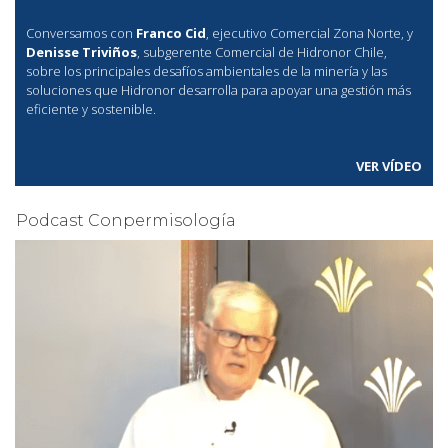
Conversamos con
Franco Cid
, ejecutivo Comercial Zona Norte, y
Denisse Triviños
, subgerente Comercial de Hidronor Chile,
sobre los principales desafíos ambientales de la minería y las
soluciones que Hidronor desarrolla para apoyar una gestión más
eficiente y sostenible.
VER VÍDEO
Podcast Conpermisología