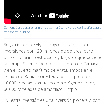
Comenzó a operar el primer bus a hidrógeno verde de España para el
transporte público
Según informó EFE, el proyecto cuento con
inversiones por 120 millones de dólares, pero
utilizando la infraestructura y logística que ya tiene
la compañía en el polo petroquímico de Camaçari
y en el puerto marítimo de Aratu, ambos en el
estado de Bahía (noreste), la planta producirá
10.000 toneladas anuales de hidrógeno verde y
60.000 toneladas de amoniaco "limpio".
"Nuestra inversión es una inversión pionera y, con