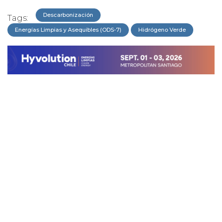
Descarbonización
Tags:
Energías Limpias y Asequibles (ODS-7)
Hidrógeno Verde