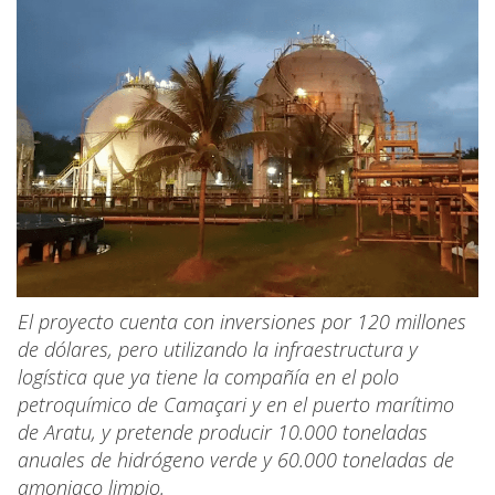
El proyecto cuenta con inversiones por 120 millones
de dólares, pero utilizando la infraestructura y
logística que ya tiene la compañía en el polo
petroquímico de Camaçari y en el puerto marítimo
de Aratu, y pretende producir 10.000 toneladas
anuales de hidrógeno verde y 60.000 toneladas de
amoniaco limpio.