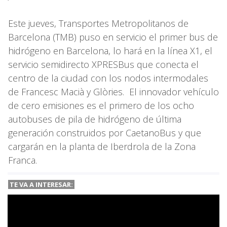
Este jueves, Transportes Metropolitanos de
Barcelona (TMB) puso en servicio el primer bus de
hidrógeno en Barcelona, lo hará en la línea X1, el
servicio semidirecto XPRESBus que conecta el
centro de la ciudad con los nodos intermodales
de Francesc Macià y Glòries. El innovador vehículo
de cero emisiones es el primero de los ocho
autobuses de pila de hidrógeno de última
generación construidos por CaetanoBus y que
cargarán en la planta de Iberdrola de la Zona
Franca.
TE VA A
INTERESAR: