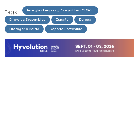
Energías Limpias y Asequibles (ODS-7)
Tags:
Energías Sostenibles
España
Europa
Hidrógeno Verde
Reporte Sostenible