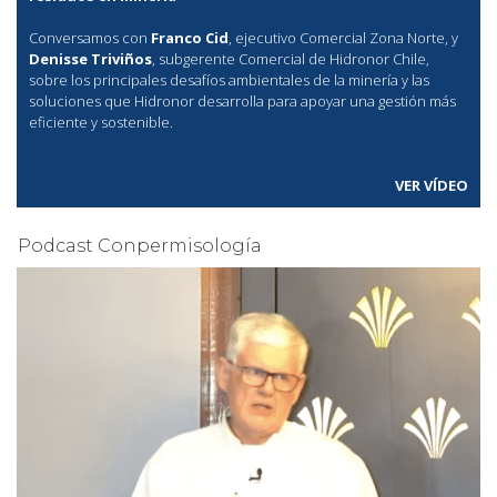
Conversamos con
Franco Cid
, ejecutivo Comercial Zona Norte, y
Denisse Triviños
, subgerente Comercial de Hidronor Chile,
sobre los principales desafíos ambientales de la minería y las
soluciones que Hidronor desarrolla para apoyar una gestión más
eficiente y sostenible.
VER VÍDEO
Podcast Conpermisología