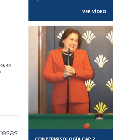
VER VÍDEO
sos en
e
resas
CONPERMISOLOGÍA CAP 2