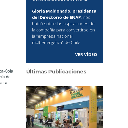
Gloria Maldonado, presidenta
del Directorio de ENAP
, nos
habló sobre las aspiraciones de
la compañía para convertirse en
la "empresa nacional
multienergética" de Chile.
VER VÍDEO
ca-Cola
Últimas Publicaciones
cia del
ar al