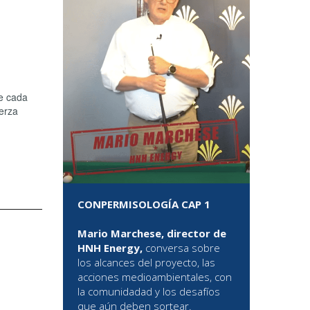
de cada
erza
CONPERMISOLOGÍA CAP 1
Mario Marchese, director de
HNH Energy,
conversa sobre
los alcances del proyecto, las
acciones medioambientales, con
la comunidadad y los desafíos
que aún deben sortear.