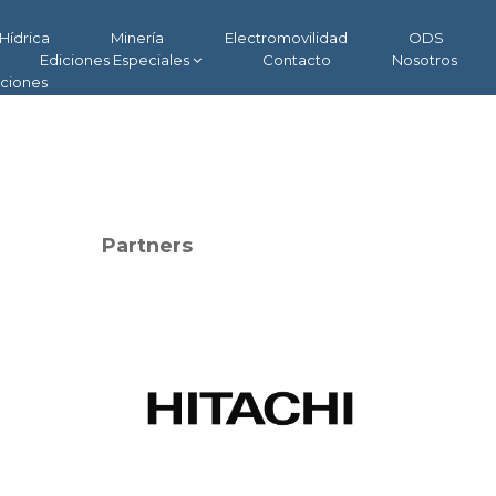
Hídrica
Minería
Electromovilidad
ODS
Ediciones Especiales
Contacto
Nosotros
aciones
Partners