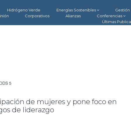
Hidrógeno Verde
Energías Sostenibles
Gestión 
inión
Corporativos
Alianzas
Conferencias
Últimas Public
 ODS 5
ipación de mujeres y pone foco en
os de liderazgo