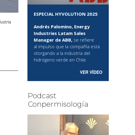
ESPECIAL HYVOLUTION 2025
ustria
Andrés Palomino, Energy
Industries Latam Sales
Manager de ABB,
se refiere
al
impulso que la compañía está
otorgando a la industria del
hidrógeno verde en Chile
VER VÍDEO
Podcast
Conpermisología