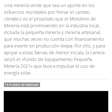
Una minería verde que sea un aporte en los
esfuerzos mundiales por frenar el cambio
climático es el propósito que el Ministerio de
Minería está promoviendo en la industria local,
incluida la pequeña minería y minería artesanal,
que muchas veces no cuenta con financiamiento
para invertir en producción limpia. Por ello, y para
apoyar a estas faenas de menor escala, la cartera
lanzó el «Fondo de Equipamiento Pequeña
Minería 2021» que busca impulsar el uso de
energía solar.
TE PUEDE INTERESAR: