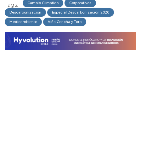
Cambio Climático
Corporativos
Tags:
Descarbonización
Especial Descarbonización 2020
Medioambiente
Viña Concha y Toro