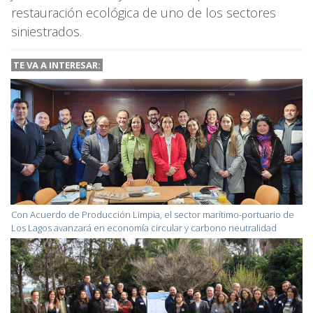
restauración ecológica de uno de los sectores
siniestrados.
TE VA A
INTERESAR:
Con Acuerdo de Producción Limpia, el sector marítimo-portuario de
Los Lagos avanzará en economía circular y carbono neutralidad