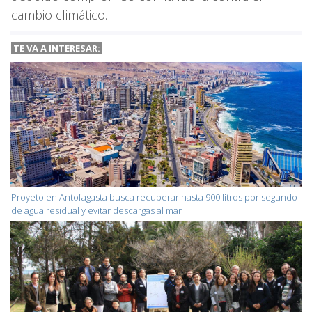
cambio climático.
TE VA A
INTERESAR:
Proyeto en Antofagasta busca recuperar hasta 900 litros por segundo
de agua residual y evitar descargas al mar