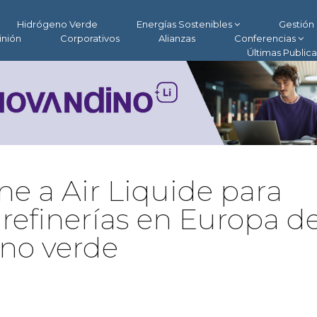
Hidrógeno Verde
Energías Sostenibles
Gestión 
inión
Corporativos
Alianzas
Conferencias
Últimas Public
ne a Air Liquide para
refinerías en Europa de
no verde