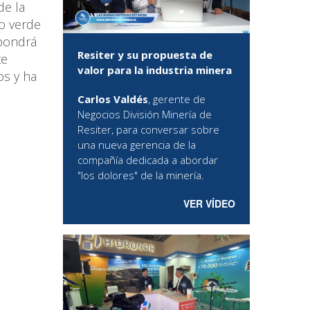
de la
no verde
 pondrá
Resiter y su propuesta de
te
valor para la industria minera
os y ha
Carlos Valdés
, gerente de
Negocios División Minería de
Resiter, para conversar sobre
una nueva gerencia de la
compañía dedicada a abordar
"los dolores" de la minería.
VER VÍDEO