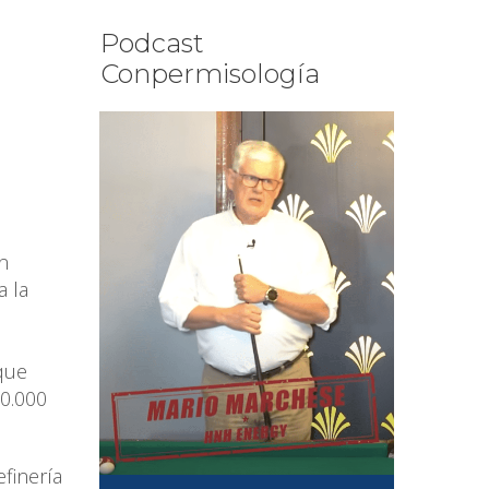
Podcast
Conpermisología
n
a la
que
50.000
finería