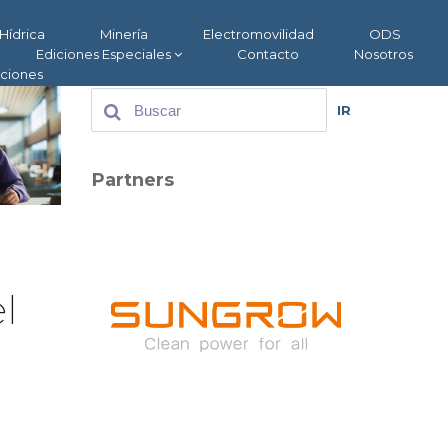
Hídrica
Minería
Electromovilidad
ODS
Ediciones Especiales
Contacto
Nosotros
aciones
IR
Partners
l