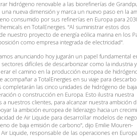
ar hidrógeno renovable a las biorefinerías de Grandpu
re una nueva dimensión y marca un nuevo paso en la a
geno consumido por sus refinerías en Europa para 2030"
hemicals en TotalEnergies. "Al suministrar estos dos
 de nuestro proyecto de energía eólica marina en los P
posición como empresa integrada de electricidad".
amos anunciando hoy jugarán un papel fundamental en
ectores difíciles de descarbonizar como la industria y
derar el camino en la producción europea de hidrógen
e acompañar a TotalEnergies en su viaje para descarbo
os completarán las cinco unidades de hidrógeno de baja
ración o construcción en Europa. Esto ilustra nuestra
 a nuestros clientes, para alcanzar nuestra ambición 
poyar la ambición europea de liderazgo hacia un crecim
idad de Air Liquide para desarrollar modelos de nego
eno de baja emisión de carbono", dijo Emilie Mouren-
Air Liquide, responsable de las operaciones en Europa