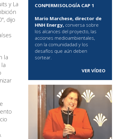
its y La
CONPERMISOLOGÍA CAP 1
mbición
Mario Marchese, director de
, dijo
HNH Energy,
conversa sobre
los alcances del proyecto, las
aíses
acciones medioambientales,
con la comunidadad y los
desafíos que aún deben
 la
sortear.
 la
VER VÍDEO
o
nizar
de
iento
cio
.