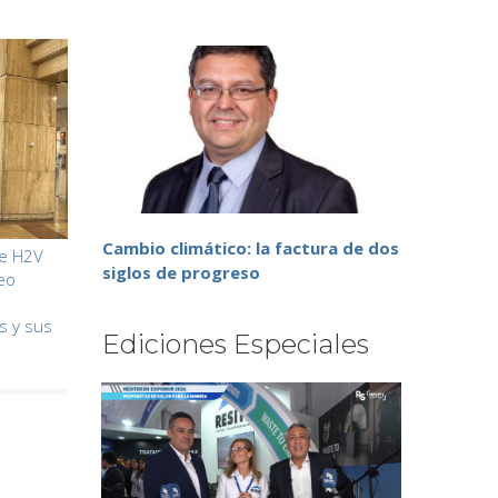
Cambio climático: la factura de dos
de H2V
siglos de progreso
leo
l
s y sus
Ediciones Especiales