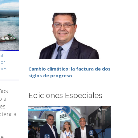
al
por
anes
Cambio climático: la factura de dos
siglos de progreso
años
Ediciones Especiales
o a
nes
otencial
de