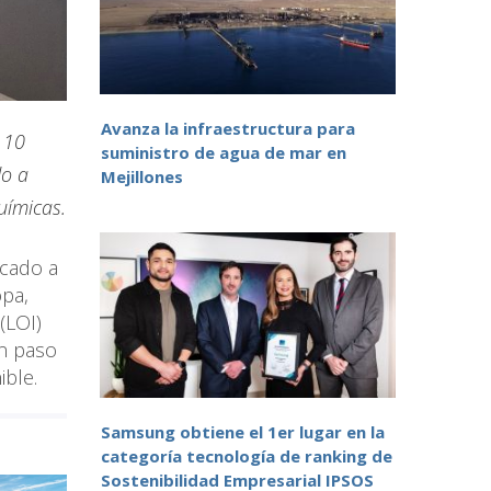
Avanza la infraestructura para
 10
suministro de agua de mar en
do a
Mejillones
uímicas.
icado a
opa,
(LOI)
un paso
ible.
Samsung obtiene el 1er lugar en la
categoría tecnología de ranking de
Sostenibilidad Empresarial IPSOS