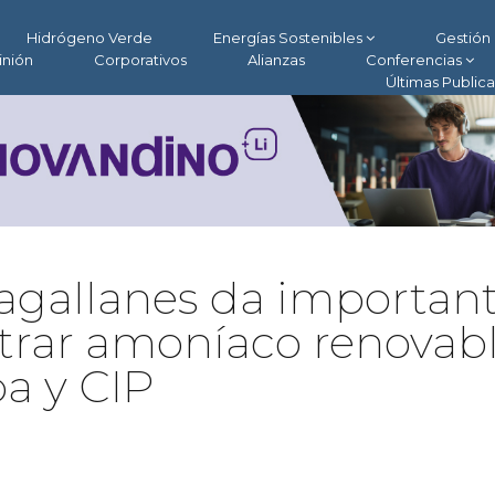
Hidrógeno Verde
Energías Sostenibles
Gestión 
inión
Corporativos
Alianzas
Conferencias
Últimas Public
gallanes da importan
trar amoníaco renovabl
a y CIP