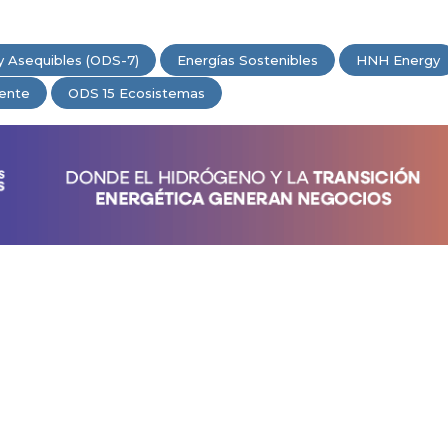
y Asequibles (ODS-7)
Energías Sostenibles
HNH Energy
ente
ODS 15 Ecosistemas