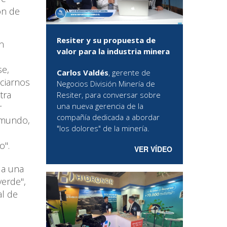
ón de
Resiter y su propuesta de
n
valor para la industria minera
se,
Carlos Valdés
, gerente de
ciarnos
Negocios División Minería de
tra
Resiter, para conversar sobre
una nueva gerencia de la
r
compañía dedicada a abordar
 mundo,
"los dolores" de la minería.
o".
VER VÍDEO
 a una
verde",
al de