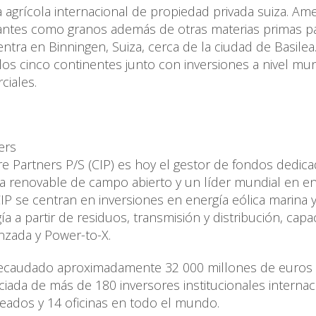
grícola internacional de propiedad privada suiza. Am
lizantes como granos además de otras materias primas p
entra en Binningen, Suiza, cerca de la ciudad de Basilea
os cinco continentes junto con inversiones a nivel mun
ciales.
ers
e Partners P/S (CIP) es hoy el gestor de fondos dedic
a renovable de campo abierto y un líder mundial en en
IP se centran en inversiones en energía eólica marina 
gía a partir de residuos, transmisión y distribución, capa
nzada y Power-to-X.
a recaudado aproximadamente 32 000 millones de euros
ciada de más de 180 inversores institucionales internac
ados y 14 oficinas en todo el mundo.