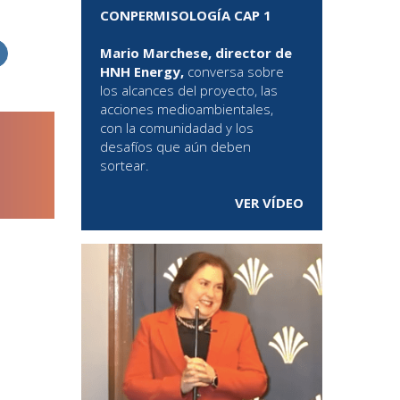
CONPERMISOLOGÍA CAP 1
Mario Marchese, director de
HNH Energy,
conversa sobre
los alcances del proyecto, las
acciones medioambientales,
con la comunidadad y los
desafíos que aún deben
sortear.
VER VÍDEO