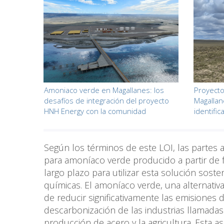
Amoniaco verde en Magallanes: los
Proyecto
desafíos de integración del proyecto
Magallan
HNH Energy con la comunidad
identific
Según los términos de este LOI, las partes
para amoníaco verde producido a partir de 
largo plazo para utilizar esta solución soste
químicas. El amoníaco verde, una alternativa
de reducir significativamente las emisiones 
descarbonización de las industrias llamadas 
producción de acero y la agricultura. Esta