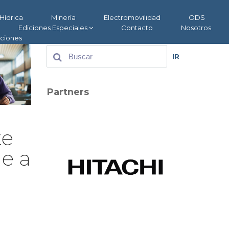
Hídrica
Minería
Electromovilidad
ODS
Ediciones Especiales
Contacto
Nosotros
aciones
IR
Partners
te
e a