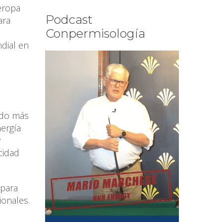
eropa
Podcast
ara
Conpermisología
.
dial en
ado más
ergía
y
cidad
 para
ionales.