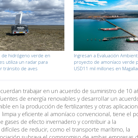
 de hidrógeno verde en
Ingresan a Evaluación Ambient
es utiliza un radar para
proyecto de amoníaco verde 
ar tránsito de aves
USD11 mil millones en Magall
 acuerdan trabajar en un acuerdo de suministro de 10 
fuentes de energía renovables y desarrollar un acuerd
nible en la producción de fertilizantes y otras aplicacio
 limpia y eficiente al amoníaco convencional, tiene el p
de gases de efecto invernadero y contribuir a la
difíciles de reducir, como el transporte marítimo, la
 asociación subraya el compromiso de ambas empresas 