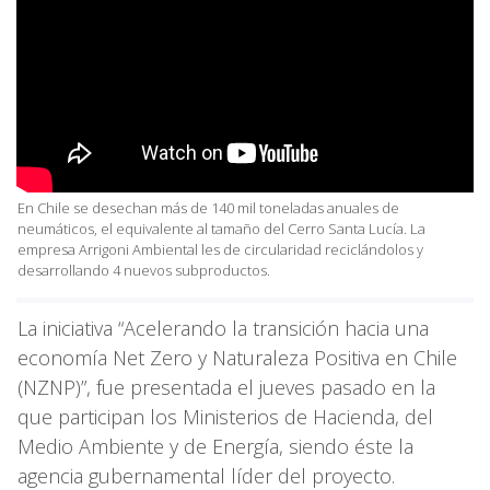
En Chile se desechan más de 140 mil toneladas anuales de
neumáticos, el equivalente al tamaño del Cerro Santa Lucía. La
empresa Arrigoni Ambiental les de circularidad reciclándolos y
desarrollando 4 nuevos subproductos.
La iniciativa “Acelerando la transición hacia una
economía Net Zero y Naturaleza Positiva en Chile
(NZNP)”, fue presentada el jueves pasado en la
que participan los Ministerios de Hacienda, del
Medio Ambiente y de Energía, siendo éste la
agencia gubernamental líder del proyecto.