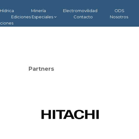
Hídrica
Minería
Electromovilidad
ODS
Ediciones Especiales
Contacto
Nosotros
aciones
Partners