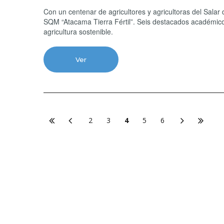
Con un centenar de agricultores y agricultoras del Sala
SQM “Atacama Tierra Fértil”. Seis destacados académicos
agricultura sostenible.
Ver
2
3
4
5
6