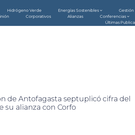
Hidrógeno Verde
Energías Sostenibles
Gestión 
inión
Corporativos
Alianzas
Conferencias
Últimas Public
n de Antofagasta septuplicó cifra del
e su alianza con Corfo