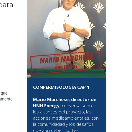
para
CONPERMISOLOGÍA CAP 1
 que
vamente
Mario Marchese, director de
HNH Energy,
conversa sobre
los alcances del proyecto, las
acciones medioambientales, con
la comunidadad y los desafíos
que aún deben sortear.