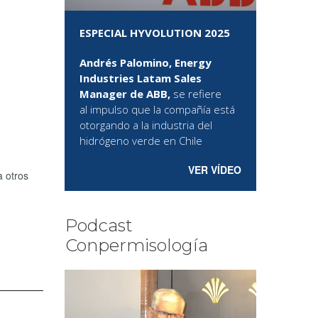
ESPECIAL HYVOLUTION 2025
Andrés Palomino, Energy
Industries Latam Sales
Manager de ABB,
se refiere
al
impulso que la compañía está
otorgando a la industria del
hidrógeno verde en Chile
VER VÍDEO
a otros
Podcast
Conpermisología