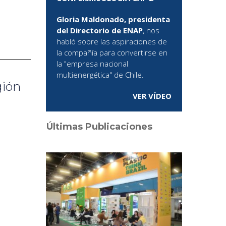
Gloria Maldonado, presidenta
del Directorio de ENAP
, nos
habló sobre las aspiraciones de
la compañía para convertirse en
la "empresa nacional
multienergética" de Chile.
gión
VER VÍDEO
Últimas Publicaciones