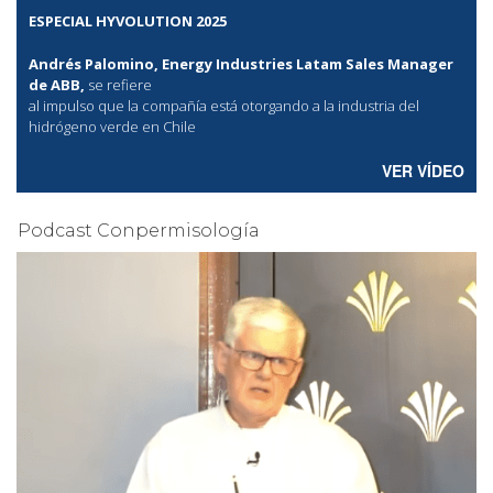
ESPECIAL HYVOLUTION 2025
Andrés Palomino, Energy Industries Latam Sales Manager
de ABB,
se refiere
al
impulso que la compañía está otorgando a la industria del
hidrógeno verde en Chile
VER VÍDEO
Podcast Conpermisología