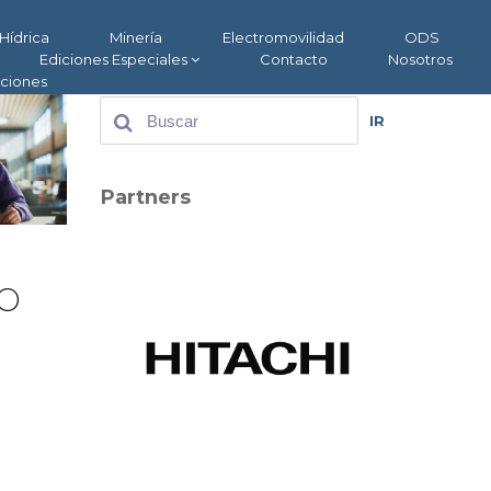
Hídrica
Minería
Electromovilidad
ODS
Ediciones Especiales
Contacto
Nosotros
aciones
IR
Partners
o