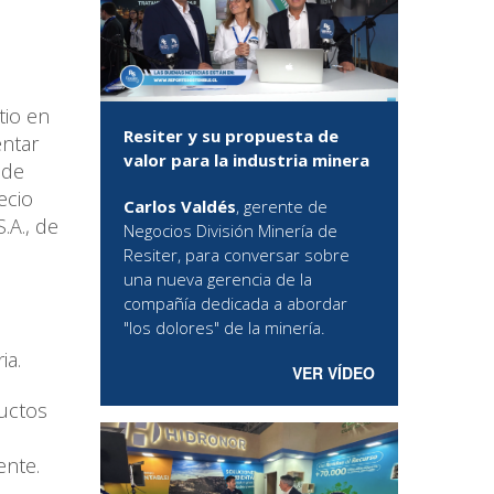
tio en
Resiter y su propuesta de
entar
valor para la industria minera
 de
ecio
Carlos Valdés
, gerente de
.A., de
Negocios División Minería de
Resiter, para conversar sobre
una nueva gerencia de la
compañía dedicada a abordar
"los dolores" de la minería.
ia.
VER VÍDEO
ductos
ente.