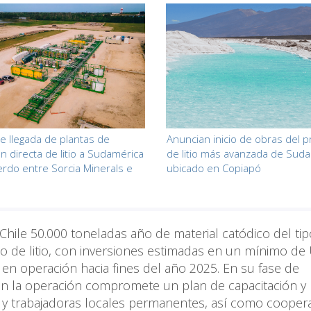
e llegada de plantas de
Anuncian inicio de obras del 
ón directa de litio a Sudamérica
de litio más avanzada de Suda
erdo entre Sorcia Minerals e
ubicado en Copiapó
Chile 50.000 toneladas año de material catódico del ti
o de litio, con inversiones estimadas en un mínimo de
e en operación hacia fines del año 2025. En su fase de
en la operación compromete un plan de capacitación y
s y trabajadoras locales permanentes, así como cooper