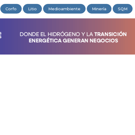
Corfo
Litio
Medioambiente
Minería
SQM