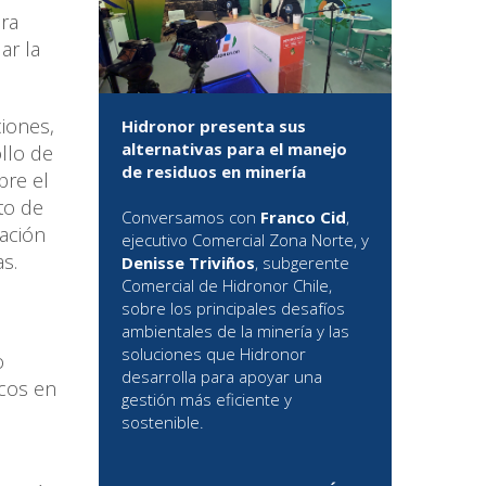
ra
ar la
iones,
Hidronor presenta sus
alternativas para el manejo
llo de
de residuos en minería
bre el
to de
Conversamos con
Franco Cid
,
tación
ejecutivo Comercial Zona Norte, y
s.
Denisse Triviños
, subgerente
Comercial de Hidronor Chile,
sobre los principales desafíos
ambientales de la minería y las
soluciones que Hidronor
o
desarrolla para apoyar una
icos en
gestión más eficiente y
sostenible.