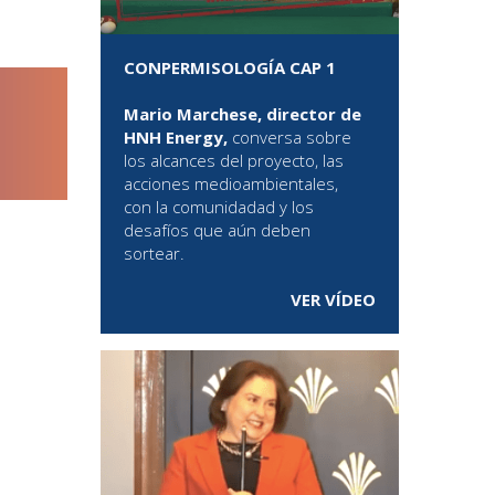
CONPERMISOLOGÍA CAP 1
Mario Marchese, director de
HNH Energy,
conversa sobre
los alcances del proyecto, las
acciones medioambientales,
con la comunidadad y los
desafíos que aún deben
sortear.
VER VÍDEO