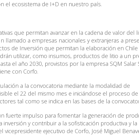
on el ecosistema de I+D en nuestro país.
ativas que permitan avanzar en la cadena de valor del li
 un llamado a empresas nacionales y extranjeras a pres
ctos de Inversión que permitan la elaboración en Chile
drán utilizar, como insumos, productos de litio a un pr
sta el año 2030, provistos por la empresa SQM Salar S
iene con Corfo.
tulación a la convocatoria mediante la modalidad de
ible el 22 del mismo mes e iniciándose el proceso de
ctores tal como se indica en las bases de la convocator
 un fuerte impulso para fomentar la generación de pro
a inversión y contribuir a la sofisticación productiva y la
l vicepresidente ejecutivo de Corfo, José Miguel Benav