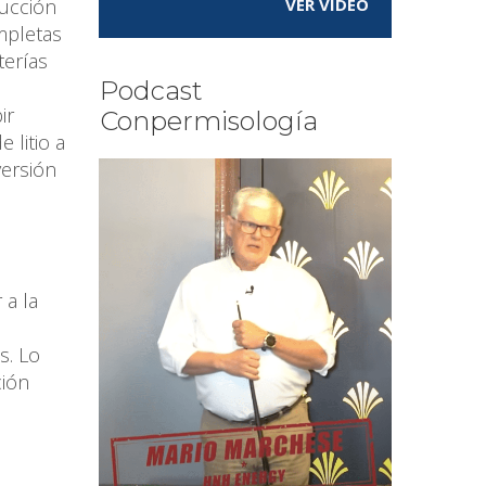
ducción
VER VÍDEO
mpletas
terías
Podcast
ir
Conpermisología
 litio a
versión
 a la
s. Lo
ción