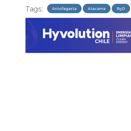
Tags:
Antofagasta
Atacama
ByD