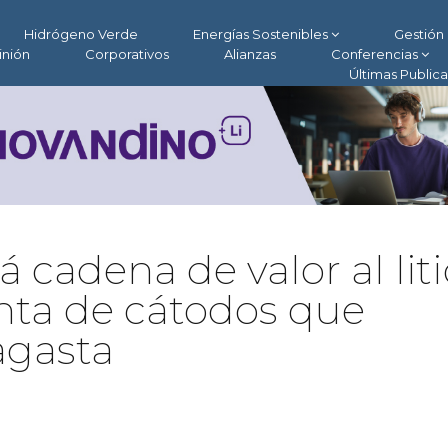
Hidrógeno Verde
Energías Sostenibles
Gestión 
inión
Corporativos
Alianzas
Conferencias
Últimas Public
 cadena de valor al liti
nta de cátodos que
agasta