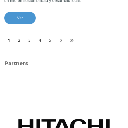
un hito en sostenibilidad y desarrollo local.
Ver
1
2
3
4
5
Partners