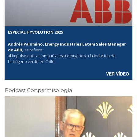
ESPECIAL HYVOLUTION 2025
Andrés Palomino, Energy Industries Latam Sales Manager
de ABB,
se refiere
al
impulso que la compañía está otorgando a la industria del
hidrógeno verde en Chile
VER VÍDEO
Podcast Conpermisología